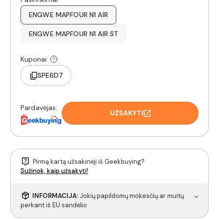
ENGWE MAPFOUR N1 AIR
ENGWE MAPFOUR N1 AIR ST
Kuponai:
SPE6D7
Pardavėjas:
UŽSAKYTI
Pirmą kartą užsakinėji iš Geekbuying?
Sužinok, kaip užsakyti!
INFORMACIJA:
Jokių papildomų mokesčių ar muitų
perkant iš EU sandėlio