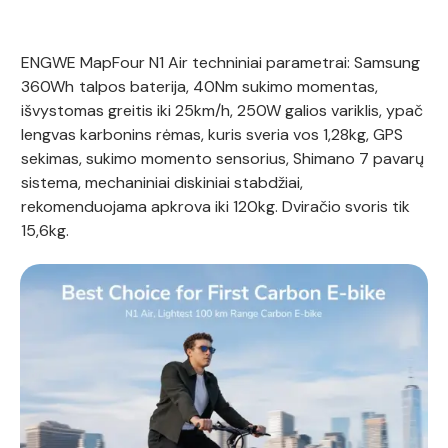
ENGWE MapFour N1 Air techniniai parametrai: Samsung
360Wh
talpos baterija, 40Nm sukimo momentas,
išvystomas greitis iki 25km/h, 250W galios variklis, ypač
lengvas karbonins rėmas, kuris sveria vos 1,28kg, GPS
sekimas, sukimo momento sensorius, Shimano 7 pavarų
sistema, mechaniniai diskiniai stabdžiai,
rekomenduojama apkrova iki 120kg. Dviračio svoris tik
15,6kg.