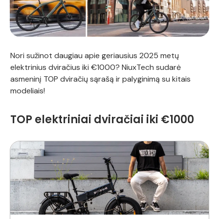
Nori sužinot daugiau apie geriausius 2025 metų
elektrinius dviračius iki €1000? NiuxTech sudarė
asmeninį TOP dviračių sąrašą ir palyginimą su kitais
modeliais!
TOP elektriniai dviračiai iki €1000