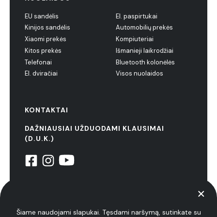
EU sandėlis
El. paspirtukai
Kinijos sandėlis
Automobilių prekės
Xiaomi prekės
Kompiuteriai
Kitos prekės
Išmanieji laikrodžiai
Telefonai
Bluetooth kolonėlės
El. dviračiai
Visos nuolaidos
KONTAKTAI
DAŽNIAUSIAI UŽDUODAMI KLAUSIMAI
(D.U.K.)
© 2022 NiuxTech. Visos teisės saugomos
Privatumo politika
Šiame naudojami slapukai. Tęsdami naršymą, sutinkate su