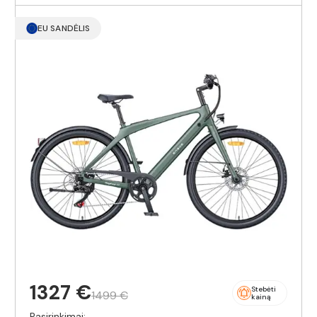
EU SANDĖLIS
1327 €
Stebėti
1499 €
kainą
Pasirinkimai: