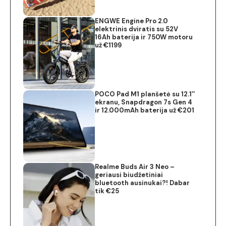
ENGWE Engine Pro 2.0
elektrinis dviratis su 52V
16Ah baterija ir 750W motoru
už €1199
POCO Pad M1 planšetė su 12.1″
ekranu, Snapdragon 7s Gen 4
ir 12.000mAh baterija už €201
Realme Buds Air 3 Neo –
geriausi biudžetiniai
bluetooth ausinukai?! Dabar
tik €25