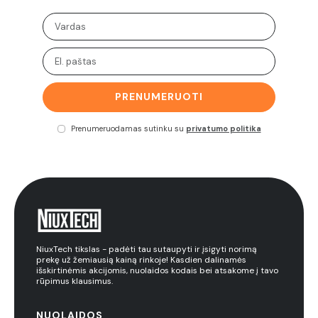
PRENUMERUOTI
Prenumeruodamas sutinku su
privatumo politika
NiuxTech tikslas - padėti tau sutaupyti ir įsigyti norimą
prekę už žemiausią kainą rinkoje! Kasdien dalinamės
išskirtinėmis akcijomis, nuolaidos kodais bei atsakome į tavo
rūpimus klausimus.
NUOLAIDOS