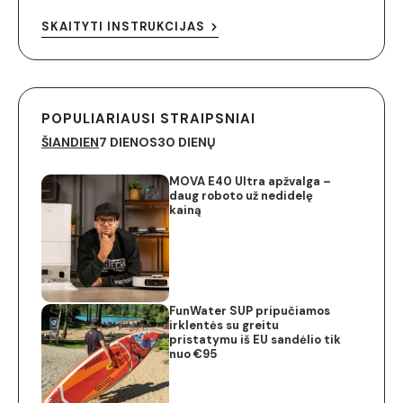
SKAITYTI INSTRUKCIJAS
POPULIARIAUSI STRAIPSNIAI
ŠIANDIEN
7 DIENOS
30 DIENŲ
MOVA E40 Ultra apžvalga –
daug roboto už nedidelę
kainą
FunWater SUP pripučiamos
irklentės su greitu
pristatymu iš EU sandėlio tik
nuo €95