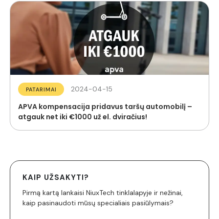
2024-04-15
PATARIMAI
APVA kompensacija pridavus taršų automobilį –
atgauk net iki €1000 už el. dviračius!
KAIP UŽSAKYTI?
Pirmą kartą lankaisi NiuxTech tinklalapyje ir nežinai,
kaip pasinaudoti mūsų specialiais pasiūlymais?