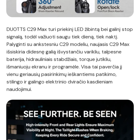
DUOTTS C29 Max turi priekinį LED žibintą bei galinį stop
signalą, todėl važiuoti saugu tiek dieną, tiek naktį.
Palyginti su ankstesniu C29 modeliu, naujasis C29 Max
išsiskiria didesnę galią išvystančiu varikliu, talpesne
baterija, hidrauliniais stabdžiais, torque jutikliu,
išmaniuoju ekranu ir programėle. Visa tai paverčia jį
vienu geriausių pasirinkimų ieškantiems patikimo,
stilingo ir galingo elektrinio dviračio kasdieniam
naudojimui.