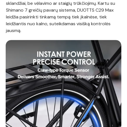
sklandžiai, be vėlavimo ar staigių trūkčiojimų. Kartu su
Shimano 7 greičių pavarų sistema, DUOTTS C29 Max
leidžia pasirinkti tinkamą tempą tiek įkalnėse, tiek
leidžiantis nuo kalno, suteikdamas visišką kontrolės
jausmą.