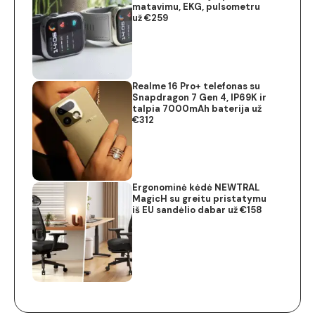
matavimu, EKG, pulsometru
už €259
Realme 16 Pro+ telefonas su
Snapdragon 7 Gen 4, IP69K ir
talpia 7000mAh baterija už
€312
Ergonominė kėdė NEWTRAL
MagicH su greitu pristatymu
iš EU sandėlio dabar už €158