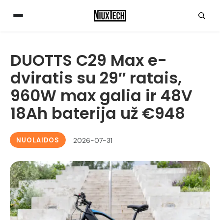
DUOTTS C29 Max e-
dviratis su 29″ ratais,
960W max galia ir 48V
18Ah baterija už €948
NUOLAIDOS
2026-07-31