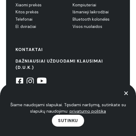
Xiaomi prekės
Kompiuteriai
Kitos prekės
Išmanieji laikrodžiai
Telefonai
Bluetooth kolonėlės
El. dviračiai
Visos nuolaidos
KONTAKTAI
DAŽNIAUSIAI UŽDUODAMI KLAUSIMAI
(D.U.K.)
© 2022 NiuxTech. Visos teisės saugomos
Šiame naudojami slapukai. Tęsdami naršymą, sutinkate su
Privatumo politika
slapukų naudojimu:
privatumo politika
SUTINKU
Nuolaidos
Apžvalgos
Patarimai
Naujienos