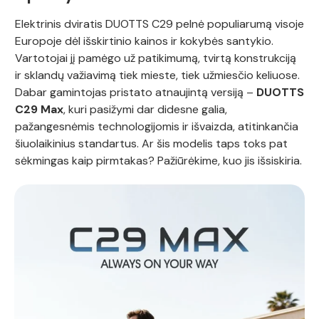
Elektrinis dviratis DUOTTS C29 pelnė populiarumą visoje
Europoje dėl išskirtinio kainos ir kokybės santykio.
Vartotojai jį pamėgo už patikimumą, tvirtą konstrukciją
ir sklandų važiavimą tiek mieste, tiek užmiesčio keliuose.
Dabar gamintojas pristato atnaujintą versiją –
DUOTTS
C29 Max
, kuri pasižymi dar didesne galia,
pažangesnėmis technologijomis ir išvaizda, atitinkančia
šiuolaikinius standartus. Ar šis modelis taps toks pat
sėkmingas kaip pirmtakas? Pažiūrėkime, kuo jis išsiskiria.