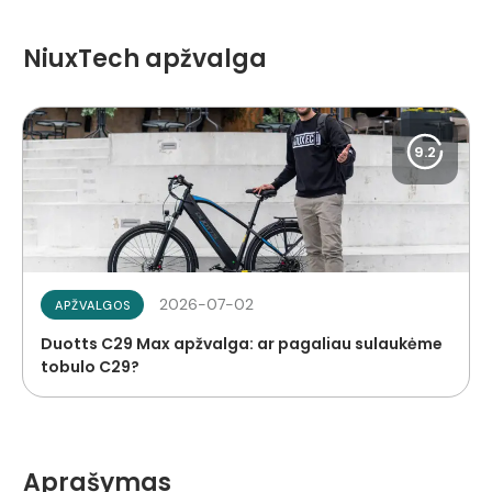
NiuxTech apžvalga
9.2
2026-07-02
APŽVALGOS
Duotts C29 Max apžvalga: ar pagaliau sulaukėme
tobulo C29?
Aprašymas