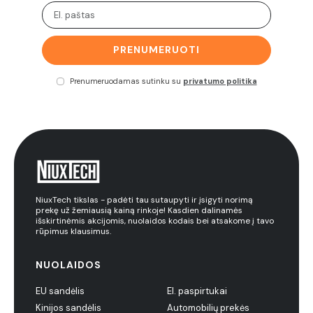
PRENUMERUOTI
Prenumeruodamas sutinku su
privatumo politika
NiuxTech tikslas - padėti tau sutaupyti ir įsigyti norimą
prekę už žemiausią kainą rinkoje! Kasdien dalinamės
išskirtinėmis akcijomis, nuolaidos kodais bei atsakome į tavo
rūpimus klausimus.
NUOLAIDOS
EU sandėlis
El. paspirtukai
Kinijos sandėlis
Automobilių prekės