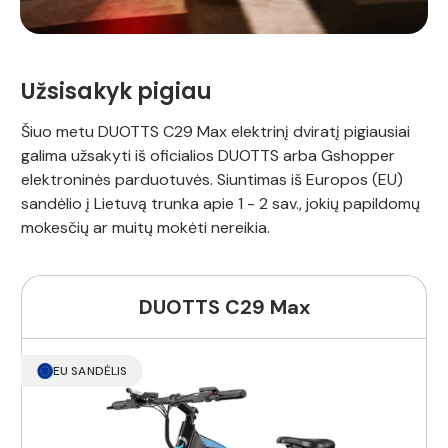
Užsisakyk pigiau
Šiuo metu DUOTTS C29 Max elektrinį dviratį pigiausiai
galima užsakyti iš oficialios DUOTTS arba Gshopper
elektroninės parduotuvės. Siuntimas iš Europos (EU)
sandėlio į Lietuvą trunka apie 1 - 2 sav., jokių papildomų
mokesčių ar muitų mokėti nereikia.
DUOTTS C29 Max
EU SANDĖLIS