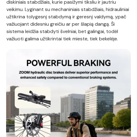
diskiniais stabdžiais, kurie pasižymi tiksliu ir jautriu
veikimu. Lyginant su mechaniniais stabdžiais, hidrauliniai
užtikrina tolygesnį stabdymą ir geresnį valdymą, ypač
važiuojant didesniu greičiu ar per šlapią dangą. Ši
sistema leidžia stabdyti švelniai, bet galingai, todėl
važiuoti galima užtikrintai tiek mieste, tiek bekelėje.