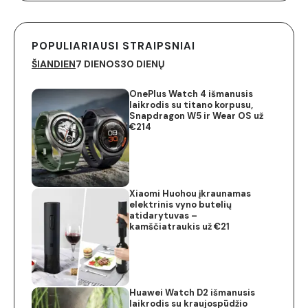
POPULIARIAUSI STRAIPSNIAI
ŠIANDIEN
7 DIENOS
30 DIENŲ
OnePlus Watch 4 išmanusis
laikrodis su titano korpusu,
Snapdragon W5 ir Wear OS už
€214
Xiaomi Huohou įkraunamas
elektrinis vyno butelių
atidarytuvas –
kamščiatraukis už €21
Huawei Watch D2 išmanusis
laikrodis su kraujospūdžio