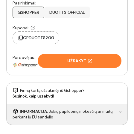
Pasirinkimai:
GSHOPPER
DUOTTS OFFICIAL
Kuponai:
GPDUOTTS200
Pardavėjas:
UŽSAKYTI
Pirmą kartą užsakinėji iš Gshopper?
Sužinok, kaip užsakyti!
INFORMACIJA:
Jokių papildomų mokesčių ar muitų
perkant iš EU sandėlio