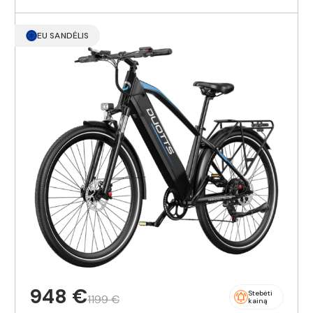
EU SANDĖLIS
948 €
Stebėti
1199 €
kainą