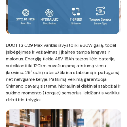
DUOTTS C29 Max variklis išvysto iki 960W galią, todėl
įsibėgėjimas ir važiavimas į įkalnes tampa lengvas ir
malonus. Energiją tiekia 48V 18Ah talpos ličio baterija,
suteikianti iki 120km nuvažiuojamą atstumą vienu
įkrovimu. 29" colių ratai užtikrina stabilumą ir patogumą
net nelygiame kelyje. Patikimą veikimą garantuoja
Shimano pavarų sistema, hidrauliniai diskiniai stabdžiai ir
sukimo momento (torque) sensorius, leidžiantis varikliui
dirbti itin tolygiai.