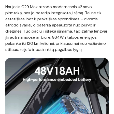
Naujasis C29 Max atrodo modernesnis už savo
pirmtaką, nes jo baterija integruota į rėmą. Tai ne tik
estetiškas, bet ir praktiškas sprendimas – dviratis
atrodo švariai, o baterija apsaugota nuo purvo ir
drėgmės. Tuo pačiu ji išlieka išimama, tad galima lengvai
įkrauti namuose ar biure. 864Wh talpos energijos
pakanka iki 120 km kelionei, priklausomai nuo važiavimo
stiliaus, reljefo ir pasirinktų pagalbos lygių.