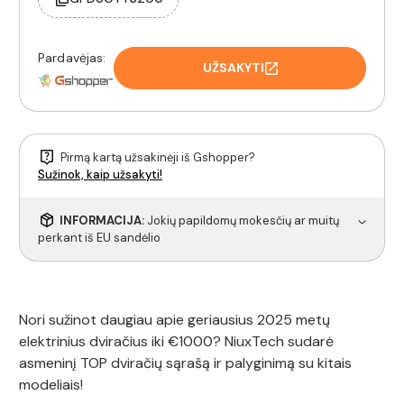
Pardavėjas:
UŽSAKYTI
Pirmą kartą užsakinėji iš Gshopper?
Sužinok, kaip užsakyti!
INFORMACIJA:
Jokių papildomų mokesčių ar muitų
perkant iš EU sandėlio
Nori sužinot daugiau apie geriausius 2025 metų
elektrinius dviračius iki €1000? NiuxTech sudarė
asmeninį TOP dviračių sąrašą ir palyginimą su kitais
modeliais!