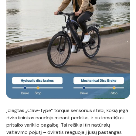
Įdiegtas „Claw-type“ torque sensorius stebi, kokią jėgą
dviratininkas naudoja minant pedalus, ir automatiškai
pritaiko variklio pagalbą. Tai reiškia itin natūralų
važiavimo pojūtį – dviratis reaguoja į jūsų pastangas