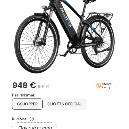
948 €
Stebėti
1199 €
kainą
Pasirinkimai:
GSHOPPER
DUOTTS OFFICIAL
Kuponai:
GPDUOTTS200