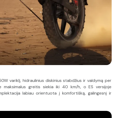
0W variklį, hidraulinius diskinius stabdžius ir valdymą per
 maksimalus greitis siekia iki 40 km/h, o ES versijoje
plektacija labiau orientuota į komfortišką, galingesnį ir