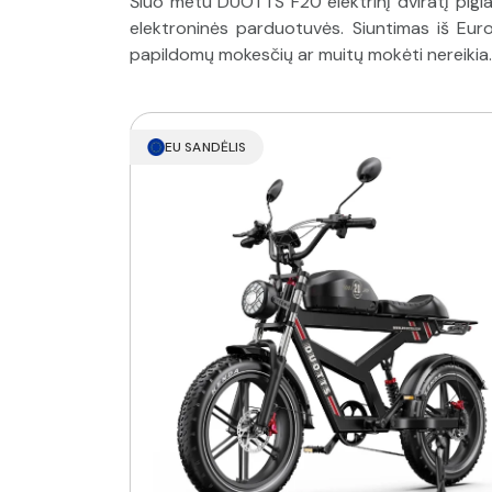
Šiuo metu DUOTTS F20 elektrinį dviratį pigi
elektroninės parduotuvės. Siuntimas iš Euro
papildomų mokesčių ar muitų mokėti nereikia.
EU SANDĖLIS