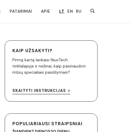
S
PATARIMAI
APIE
LT
EN
RU
KAIP UŽSAKYTI?
Pirmą kartą lankaisi NiuxTech
tinklalapyje ir nežinai, kaip pasinaudoti
mūsų specialiais pasiūlymais?
SKAITYTI INSTRUKCIJAS
POPULIARIAUSI STRAIPSNIAI
ŠIANDIEN
7 DIENOS
30 DIENŲ