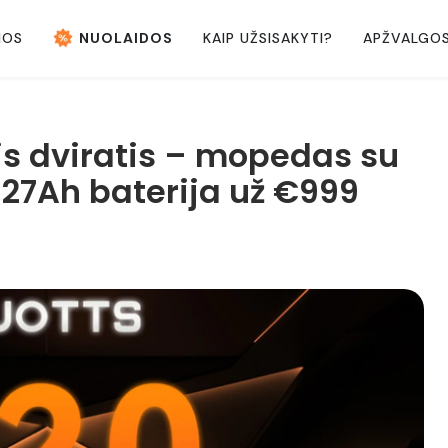
NOS
NUOLAIDOS
KAIP UŽSISAKYTI?
APŽVALGO
is dviratis – mopedas su
 27Ah baterija už €999