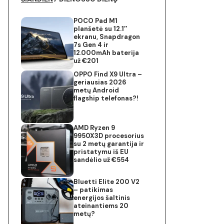
POCO Pad M1
planšetė su 12.1″
ekranu, Snapdragon
7s Gen 4 ir
12.000mAh baterija
už €201
OPPO Find X9 Ultra –
geriausias 2026
metų Android
flagship telefonas?!
AMD Ryzen 9
9950X3D procesorius
su 2 metų garantija ir
pristatymu iš EU
sandėlio už €554
Bluetti Elite 200 V2
– patikimas
energijos šaltinis
ateinantiems 20
metų?