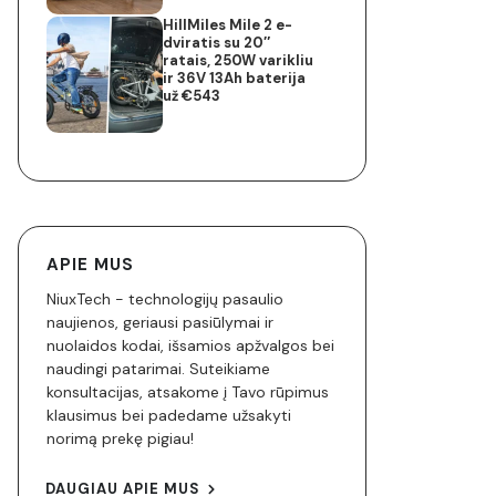
HillMiles Mile 2 e-
dviratis su 20″
ratais, 250W varikliu
ir 36V 13Ah baterija
už €543
APIE MUS
NiuxTech - technologijų pasaulio
naujienos, geriausi pasiūlymai ir
nuolaidos kodai, išsamios apžvalgos bei
naudingi patarimai. Suteikiame
konsultacijas, atsakome į Tavo rūpimus
klausimus bei padedame užsakyti
norimą prekę pigiau!
DAUGIAU APIE MUS