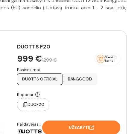
ausiai galima užsakyti iš oficialios DUOTTS arba Banggood
pos (EU) sandėlio į Lietuvą trunka apie 1 - 2 sav., jokių
DUOTTS F20
999 €
Stebėti
1299 €
kainą
Pasirinkimai:
DUOTTS OFFICIAL
BANGGOOD
Kuponai:
DUOF20
Pardavėjas:
UŽSAKYTI