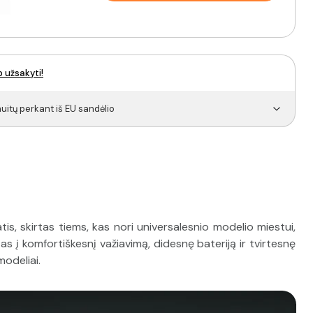
p užsakyti!
itų perkant iš EU sandėlio
is, skirtas tiems, kas nori universalesnio modelio miestui,
otas į komfortiškesnį važiavimą, didesnę bateriją ir tvirtesnę
odeliai.