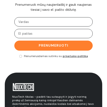
Prenumeruok mūsų naujienlaiškį ir gauk naujienas
tiesiai į savo el. pašto dėžutę.
PRENUMERUOTI
Prenumeruodamas sutinku su
privatumo politika
NiuxTech tikslas - padėti tau sutaupyti ir įsigyti norimą
prekę už žemiausią kainą rinkoje! Kasdien dalinamės
išskirtinėmis akcijomis, nuolaidos kodais bei atsakome į tavo