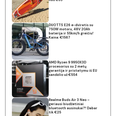
DUOTTS E26 e-dviratis su
750W motoru, 48V 20Ah
baterija ir 55km/h greičiu!
Kaina: €1567
AMD Ryzen 9 9950X3D
procesorius su 2 metų
garantija ir pristatymu iš EU
sandėlio už €554
Realme Buds Air 3 Neo –
geriausi biudžetiniai
bluetooth ausinukai?! Dabar
tik €25