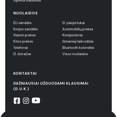
rūpimus klausimus.
NUOLAIDOS
EU sandėlis
El. paspirtukai
Kinijos sandėlis
Automobilių prekės
Xiaomi prekės
Kompiuteriai
Kitos prekės
Išmanieji laikrodžiai
Telefonai
Bluetooth kolonėlės
El. dviračiai
Visos nuolaidos
KONTAKTAI
DAŽNIAUSIAI UŽDUODAMI KLAUSIMAI
(D.U.K.)