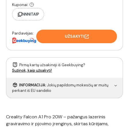
Kuponai:
NNNITA1P
Pardavėjas:
UŽSAKYTI
Pirmą kartą užsakinėji iš Geekbuying?
Sužinok, kaip užsakyti!
INFORMACIJA:
Jokių papildomų mokesčių ar muitų
perkant iš EU sandėlio
Creality Falcon A1 Pro 20W – pažangus lazerinis
graviravimo ir pjovimo įrenginys, skirtas kūrėjams,