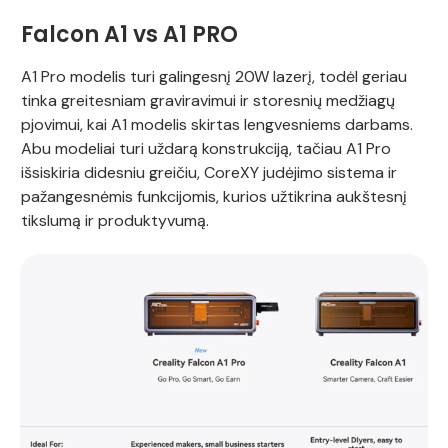
Falcon A1 vs A1 PRO
A1 Pro modelis turi galingesnį 20W lazerį, todėl geriau
tinka greitesniam graviravimui ir storesnių medžiagų
pjovimui, kai A1 modelis skirtas lengvesniems darbams.
Abu modeliai turi uždarą konstrukciją, tačiau A1 Pro
išsiskiria didesniu greičiu, CoreXY judėjimo sistema ir
pažangesnėmis funkcijomis, kurios užtikrina aukštesnį
tikslumą ir produktyvumą.