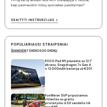
Pirmą kartą lankaisi NiuxTech tinklalapyje ir nežinai,
kaip pasinaudoti mūsų specialiais pasiūlymais?
SKAITYTI INSTRUKCIJAS
POPULIARIAUSI STRAIPSNIAI
ŠIANDIEN
7 DIENOS
30 DIENŲ
POCO Pad M1 planšetė su 12.1″
ekranu, Snapdragon 7s Gen 4
ir 12.000mAh baterija už €201
FunWater SUP pripučiamos
irklentės su greitu
pristatymu iš EU sandėlio tik
nuo €95