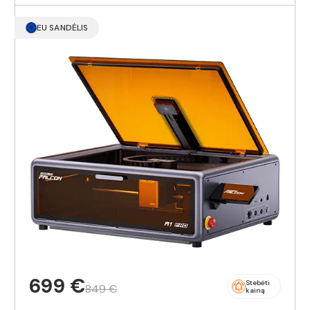
EU SANDĖLIS
699 €
Stebėti
849 €
kainą