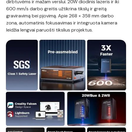
dirbtuvėms ir mažam verslui. 20W diodinis lazeris ir iki
600 mm/s darbo greitis užtikrina tikslų ir greitą
graviravimą bei pjovimą. Apie 268 × 358 mm darbo
zona, automatinis fokusavimas ir integruota kamera
leidžia lengvai paruošti tikslius projektus.