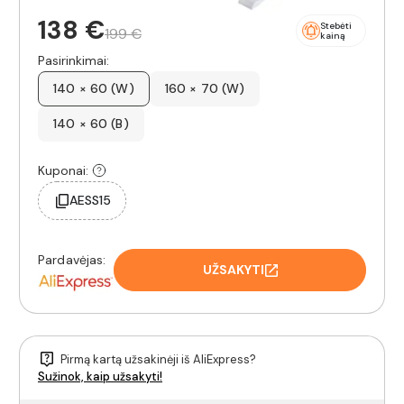
138 €
Stebėti
199 €
kainą
Pasirinkimai:
140 × 60 (W)
160 × 70 (W)
140 × 60 (B)
Kuponai:
AESS15
Pardavėjas:
UŽSAKYTI
Pirmą kartą užsakinėji iš AliExpress?
Sužinok, kaip užsakyti!