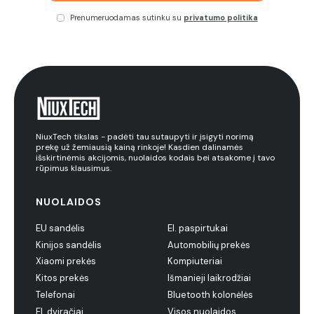
Prenumeruodamas sutinku su
privatumo politika
NiuxTech tikslas - padėti tau sutaupyti ir įsigyti norimą
prekę už žemiausią kainą rinkoje! Kasdien dalinamės
išskirtinėmis akcijomis, nuolaidos kodais bei atsakome į tavo
rūpimus klausimus.
NUOLAIDOS
EU sandėlis
El. paspirtukai
Kinijos sandėlis
Automobilių prekės
Xiaomi prekės
Kompiuteriai
Kitos prekės
Išmanieji laikrodžiai
Telefonai
Bluetooth kolonėlės
El. dviračiai
Visos nuolaidos