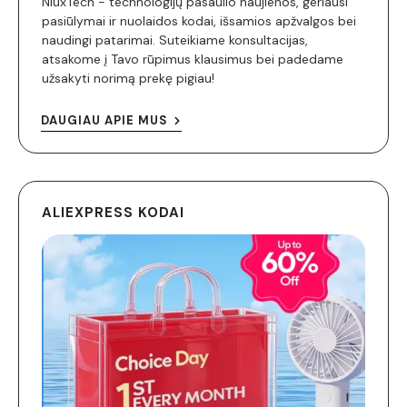
NiuxTech - technologijų pasaulio naujienos, geriausi
pasiūlymai ir nuolaidos kodai, išsamios apžvalgos bei
naudingi patarimai. Suteikiame konsultacijas,
atsakome į Tavo rūpimus klausimus bei padedame
užsakyti norimą prekę pigiau!
DAUGIAU APIE MUS
ALIEXPRESS KODAI