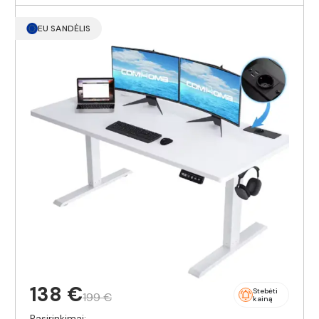
EU SANDĖLIS
138 €
Stebėti
199 €
kainą
Pasirinkimai: