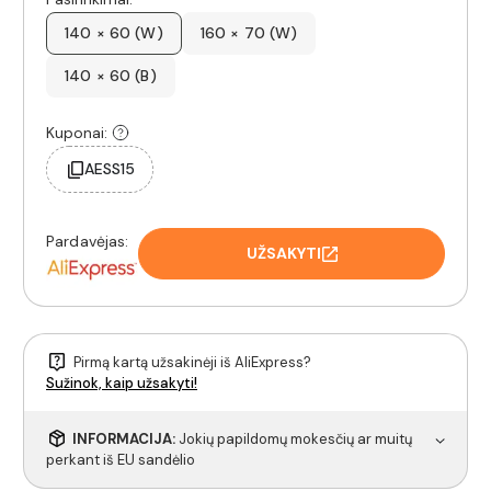
140 × 60 (W)
160 × 70 (W)
140 × 60 (B)
Kuponai:
AESS15
Pardavėjas:
UŽSAKYTI
Pirmą kartą užsakinėji iš AliExpress?
Sužinok, kaip užsakyti!
INFORMACIJA:
Jokių papildomų mokesčių ar muitų
perkant iš EU sandėlio