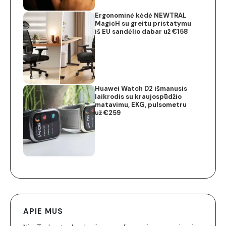
Ergonominė kėdė NEWTRAL
MagicH su greitu pristatymu
iš EU sandėlio dabar už €158
Huawei Watch D2 išmanusis
laikrodis su kraujospūdžio
matavimu, EKG, pulsometru
už €259
APIE MUS