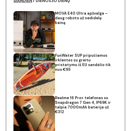
ŠIANDIEN
7 DIENOS
30 DIENŲ
MOVA E40 Ultra apžvalga –
daug roboto už nedidelę
kainą
FunWater SUP pripučiamos
irklentės su greitu
pristatymu iš EU sandėlio tik
nuo €95
Realme 16 Pro+ telefonas su
Snapdragon 7 Gen 4, IP69K ir
talpia 7000mAh baterija už
€312