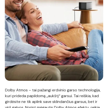
Dolby Atmos – tai pažangi erdvinio garso technologija,
kuri prideda papildomą „aukštį“ garsui. Tai reiškia, kad
girdėsite ne tik aplink save sklindančius garsus, bet ir
virš galvos. Norint mėgautis Dolby Atmos efektu, reikia