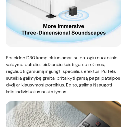
Poseidon D80 komplektuojamas su patogiu nuotolinio
valdymo pulteliu, leidžiančiu keisti garso režimus,
reguliuoti garsumą ir įjungti specialius efektus. Pultelis
suteikia galimybę greitai pritaikyti garsą pagal patalpos
dydį ar klausymosi poreikius. Be to, galima išsaugoti
kelis individualius nustatymus.