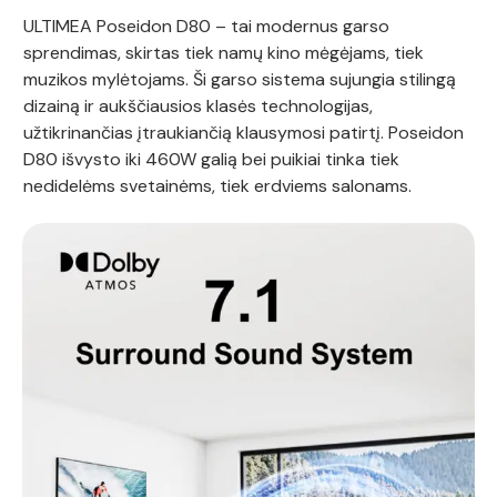
ULTIMEA Poseidon D80 – tai modernus garso
sprendimas, skirtas tiek namų kino mėgėjams, tiek
muzikos mylėtojams. Ši garso sistema sujungia stilingą
dizainą ir aukščiausios klasės technologijas,
užtikrinančias įtraukiančią klausymosi patirtį. Poseidon
D80 išvysto iki 460W galią bei puikiai tinka tiek
nedidelėms svetainėms, tiek erdviems salonams.