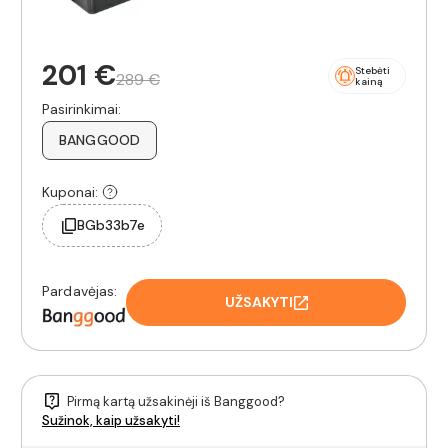
201 €
Stebėti
289 €
kainą
Pasirinkimai:
BANGGOOD
Kuponai:
BGb33b7e
Pardavėjas:
UŽSAKYTI
Pirmą kartą užsakinėji iš Banggood?
Sužinok, kaip užsakyti!