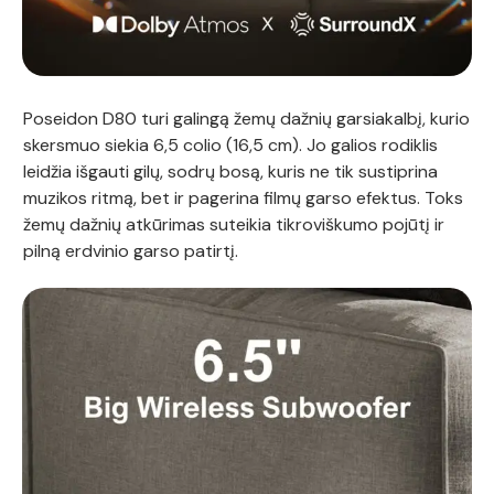
Poseidon D80 turi galingą žemų dažnių garsiakalbį, kurio
skersmuo siekia 6,5 colio (16,5 cm). Jo galios rodiklis
leidžia išgauti gilų, sodrų bosą, kuris ne tik sustiprina
muzikos ritmą, bet ir pagerina filmų garso efektus. Toks
žemų dažnių atkūrimas suteikia tikroviškumo pojūtį ir
pilną erdvinio garso patirtį.