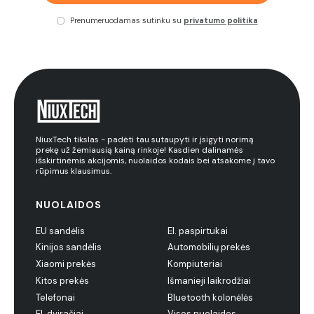
Prenumeruodamas sutinku su
privatumo politika
NiuxTech tikslas - padėti tau sutaupyti ir įsigyti norimą
prekę už žemiausią kainą rinkoje! Kasdien dalinamės
išskirtinėmis akcijomis, nuolaidos kodais bei atsakome į tavo
rūpimus klausimus.
NUOLAIDOS
EU sandėlis
El. paspirtukai
Kinijos sandėlis
Automobilių prekės
Xiaomi prekės
Kompiuteriai
Kitos prekės
Išmanieji laikrodžiai
Telefonai
Bluetooth kolonėlės
El. dviračiai
Visos nuolaidos