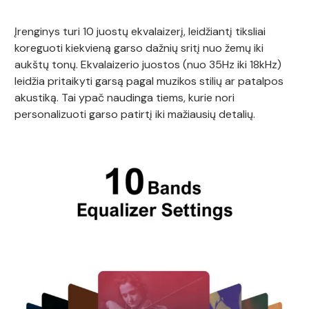
Įrenginys turi 10 juostų ekvalaizerį, leidžiantį tiksliai
koreguoti kiekvieną garso dažnių sritį nuo žemų iki
aukštų tonų. Ekvalaizerio juostos (nuo 35Hz iki 18kHz)
leidžia pritaikyti garsą pagal muzikos stilių ar patalpos
akustiką. Tai ypač naudinga tiems, kurie nori
personalizuoti garso patirtį iki mažiausių detalių.