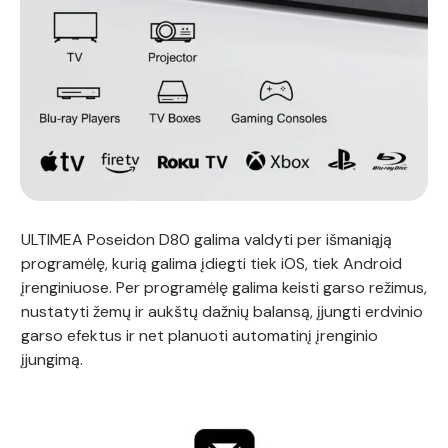
ULTIMEA Poseidon D80 galima valdyti per išmaniąją
programėlę, kurią galima įdiegti tiek iOS, tiek Android
įrenginiuose. Per programėlę galima keisti garso režimus,
nustatyti žemų ir aukštų dažnių balansą, įjungti erdvinio
garso efektus ir net planuoti automatinį įrenginio
įjungimą.