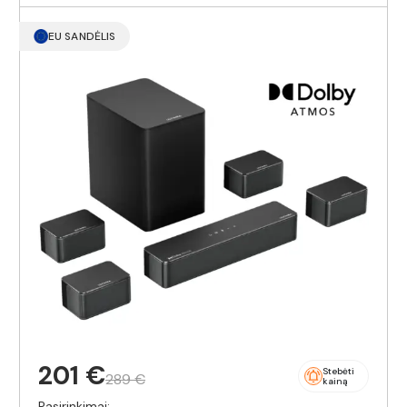
EU SANDĖLIS
201 €
Stebėti
289 €
kainą
Pasirinkimai: