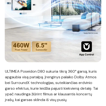
ULTIMEA Poseidon D80 sukuria tikrą 360° garsą, kuris
apgaubia visą patalpą. Įrenginys palaiko Dolby Atmos
bei SurroundX technologijas, suteikiančias erdvinio
garso efektus, kurie leidžia pajusti kiekvieną detalę. Tai
ypač naudinga žiūrint filmus ar klausantis koncertų
įrašų, kai garsas sklinda iš visų pusių.