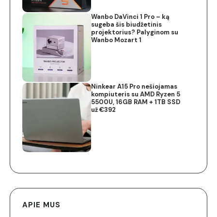
Wanbo DaVinci 1 Pro – ką
sugeba šis biudžetinis
projektorius? Palyginom su
Wanbo Mozart 1
Ninkear A15 Pro nešiojamas
kompiuteris su AMD Ryzen 5
5500U, 16GB RAM + 1TB SSD
už €392
APIE MUS