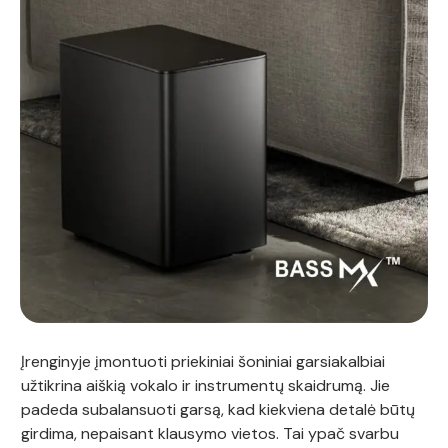
Įrenginyje įmontuoti priekiniai šoniniai garsiakalbiai
užtikrina aiškią vokalo ir instrumentų skaidrumą. Jie
padeda subalansuoti garsą, kad kiekviena detalė būtų
girdima, nepaisant klausymo vietos. Tai ypač svarbu