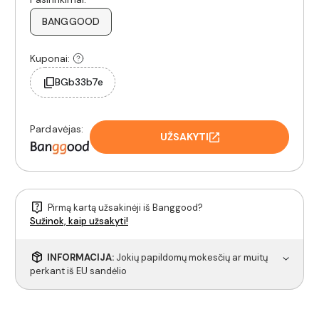
BANGGOOD
Kuponai:
BGb33b7e
Pardavėjas:
UŽSAKYTI
Pirmą kartą užsakinėji iš Banggood?
Sužinok, kaip užsakyti!
INFORMACIJA:
Jokių papildomų mokesčių ar muitų
perkant iš EU sandėlio