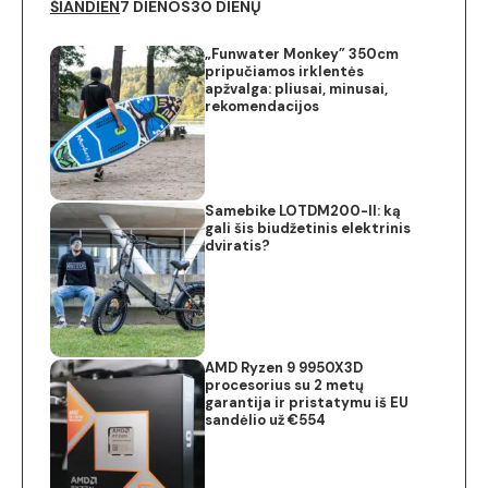
ŠIANDIEN
7 DIENOS
30 DIENŲ
„Funwater Monkey” 350cm
pripučiamos irklentės
apžvalga: pliusai, minusai,
rekomendacijos
Samebike LOTDM200-II: ką
gali šis biudžetinis elektrinis
dviratis?
AMD Ryzen 9 9950X3D
procesorius su 2 metų
garantija ir pristatymu iš EU
sandėlio už €554