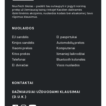
NiuxTech tikslas - padėti tau sutaupyti ir įsigyti norimą
prekę už žemiausią kainą rinkoje! Kasdien dalinamės
išskirtinėmis akcijomis, nuolaidos kodais bei atsakome į tavo
rūpimus klausimus.
NUOLAIDOS
EU sandėlis
El. paspirtukai
Kinijos sandėlis
Automobilių prekės
Xiaomi prekės
Kompiuteriai
Kitos prekės
Išmanieji laikrodžiai
Telefonai
Bluetooth kolonėlės
El. dviračiai
Visos nuolaidos
KONTAKTAI
DAŽNIAUSIAI UŽDUODAMI KLAUSIMAI
(D.U.K.)