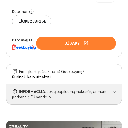
Kuponai:
GKB23BF25E
Pardavėjas:
UŽSAKYTI
Pirmą kartą užsakinėji iš Geekbuying?
Sužinok, kaip užsakyti!
INFORMACIJA:
Jokių papildomų mokesčių ar muitų
perkant iš EU sandėlio