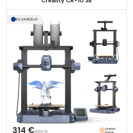
Creality CR-10 SE
EU SANDĖLIS
314 €
Stebėti
399 €
kainą