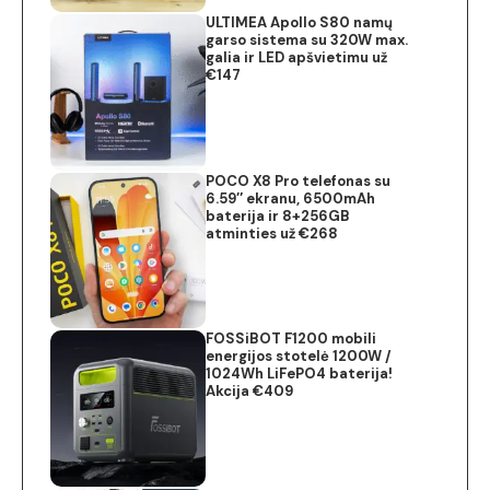
ULTIMEA Apollo S80 namų
garso sistema su 320W max.
galia ir LED apšvietimu už
€147
POCO X8 Pro telefonas su
6.59″ ekranu, 6500mAh
baterija ir 8+256GB
atminties už €268
FOSSiBOT F1200 mobili
energijos stotelė 1200W /
1024Wh LiFePO4 baterija!
Akcija €409