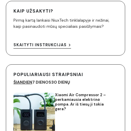
KAIP UŽSAKYTI?
Pirmą kartą lankaisi NiuxTech tinklalapyje ir nežinai,
kaip pasinaudoti mūsų specialiais pasiūlymais?
SKAITYTI INSTRUKCIJAS
POPULIARIAUSI STRAIPSNIAI
ŠIANDIEN
7 DIENOS
30 DIENŲ
Xiaomi Air Compressor 2 –
perkamiausia elektrinė
pompa. Ar iš tiesų ji tokia
gera?