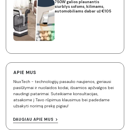
750W galios plaunantis
siurblys sofoms, kilimams,
automobiliams dabar už €105
APIE MUS
NiuxTech - technologijų pasaulio naujienos, geriausi
pasiūlymai ir nuolaidos kodai, išsamios apžvalgos bei
naudingi patarimai. Suteikiame konsultacijas,
atsakome į Tavo rūpimus klausimus bei padedame
užsakyti norimą prekę pigiau!
DAUGIAU APIE MUS