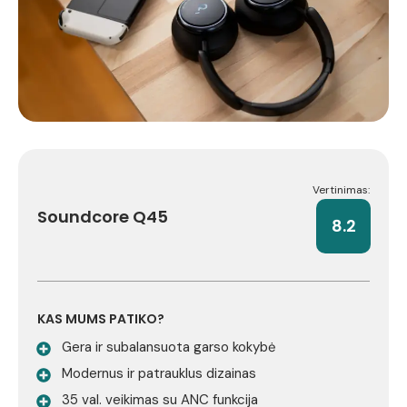
Vertinimas:
Soundcore Q45
8.2
KAS MUMS PATIKO?
Gera ir subalansuota garso kokybė
Modernus ir patrauklus dizainas
35 val. veikimas su ANC funkcija