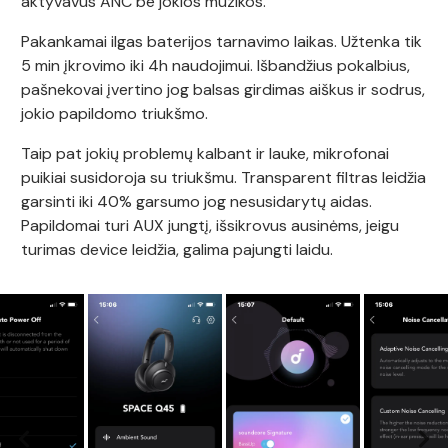
aktyvavus ANC be jokios muzikos.
Pakankamai ilgas baterijos tarnavimo laikas. Užtenka tik
5 min įkrovimo iki 4h naudojimui. Išbandžius pokalbius,
pašnekovai įvertino jog balsas girdimas aiškus ir sodrus,
jokio papildomo triukšmo.
Taip pat jokių problemų kalbant ir lauke, mikrofonai
puikiai susidoroja su triukšmu. Transparent filtras leidžia
garsinti iki 40% garsumo jog nesusidarytų aidas.
Papildomai turi AUX jungtį, išsikrovus ausinėms, jeigu
turimas device leidžia, galima pajungti laidu.