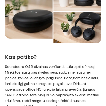
Kas patiko?
Soundcore Q45 dizainas verčiantis atkreipti dėmesį.
Minkštos ausų pagalvėlės nespaudžia nei ausų nei
pačios galvos, o lengvai priglunda. Patogiam nešiojimui,
lankelio ilgį galima koreguoti pagal save. Dirbant
openspace office NC funkcija labai praverčia. Įjungus
“ANC” atrodo tarsi visų buvo paprašyta skleisti mažiau
triukšmo, todėl mėgstu tiesiog užsidėti ausines