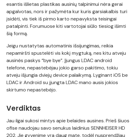
esantis išlietas plastikas ausinių talpinimui nėra gerai
apgalvotas, nors ir pažymėta kur kuris garsiakalbis turi
įsidėti, vis tiek iš pirmo karto nepavyksta teisingai
patalpinti. Forumuose kiti vartotojai siūlo tiesiog išimti
šią formą.
Jeigu nustatytas automatinis išsijungimas, reikia
nepamiršti spustelėti vis kokį mygtuką, nes kitu atveju
ausinės paskys “bye bye”. Įjungus LDAC android
telefone, nepastebėjau jokio garso pakitimo, tokiu
atveju išjungia dviejų device palaikymą. Lyginant iOS be
LDAC ir Android su įjungta LDAC mano ausis jokios
skirtumo nepastebėjo.
Verdiktas
Jau ilgai sukosi mintys apie belaides ausines. Prieš šiuos
ofise naudojau savo senukus laidinius SENNHEISER HD
202. Jie gyvenime yra daug mate, todėl nusprendžiau