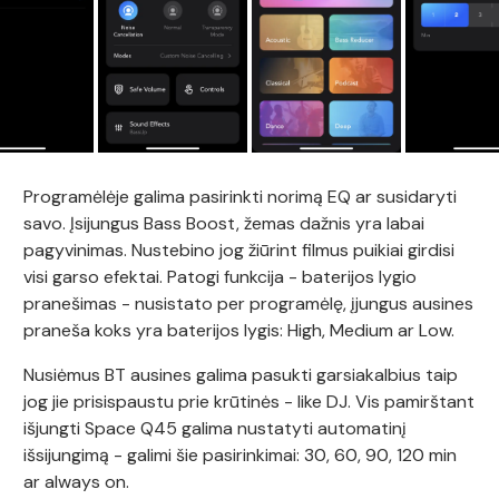
Programėlėje galima pasirinkti norimą EQ ar susidaryti
savo. Įsijungus Bass Boost, žemas dažnis yra labai
pagyvinimas. Nustebino jog žiūrint filmus puikiai girdisi
visi garso efektai. Patogi funkcija - baterijos lygio
pranešimas - nusistato per programėlę, įjungus ausines
praneša koks yra baterijos lygis: High, Medium ar Low.
Nusiėmus BT ausines galima pasukti garsiakalbius taip
jog jie prisispaustu prie krūtinės - like DJ. Vis pamirštant
išjungti Space Q45 galima nustatyti automatinį
išsijungimą - galimi šie pasirinkimai: 30, 60, 90, 120 min
ar always on.