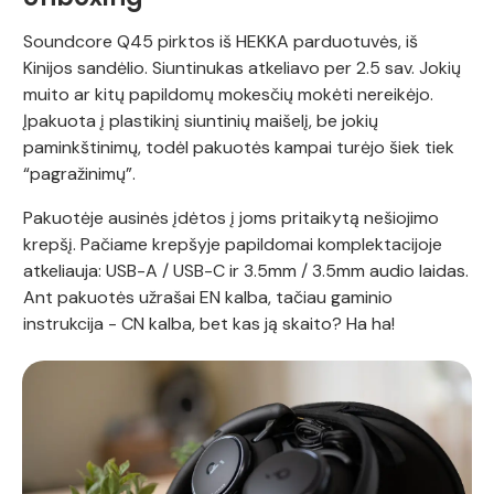
Soundcore Q45 pirktos iš HEKKA parduotuvės, iš
Kinijos sandėlio. Siuntinukas atkeliavo per 2.5 sav. Jokių
muito ar kitų papildomų mokesčių mokėti nereikėjo.
Įpakuota į plastikinį siuntinių maišelį, be jokių
paminkštinimų, todėl pakuotės kampai turėjo šiek tiek
“pagražinimų”.
Pakuotėje ausinės įdėtos į joms pritaikytą nešiojimo
krepšį. Pačiame krepšyje papildomai komplektacijoje
atkeliauja: USB-A / USB-C ir 3.5mm / 3.5mm audio laidas.
Ant pakuotės užrašai EN kalba, tačiau gaminio
instrukcija - CN kalba, bet kas ją skaito? Ha ha!