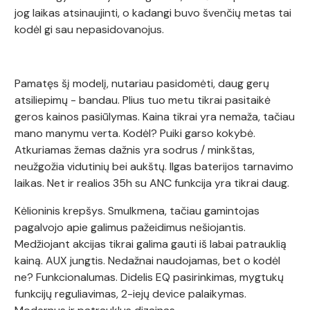
jog laikas atsinaujinti, o kadangi buvo švenčių metas tai
kodėl gi sau nepasidovanojus.
Pamatęs šį modelį, nutariau pasidomėti, daug gerų
atsiliepimų - bandau. Plius tuo metu tikrai pasitaikė
geros kainos pasiūlymas. Kaina tikrai yra nemaža, tačiau
mano manymu verta. Kodėl? Puiki garso kokybė.
Atkuriamas žemas dažnis yra sodrus / minkštas,
neužgožia vidutinių bei aukštų. Ilgas baterijos tarnavimo
laikas. Net ir realios 35h su ANC funkcija yra tikrai daug.
Kėlioninis krepšys. Smulkmena, tačiau gamintojas
pagalvojo apie galimus pažeidimus nešiojantis.
Medžiojant akcijas tikrai galima gauti iš labai patrauklią
kainą. AUX jungtis. Nedažnai naudojamas, bet o kodėl
ne? Funkcionalumas. Didelis EQ pasirinkimas, mygtukų
funkcijų reguliavimas, 2-iejų device palaikymas.