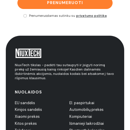
PRENUMERUOTI
Prenumeruodamas sutinku su
privatumo politika
NiuxTech tikslas - padėti tau sutaupyti ir įsigyti norimą
prekę už žemiausią kainą rinkoje! Kasdien dalinamės
išskirtinėmis akcijomis, nuolaidos kodais bei atsakome į tavo
rūpimus klausimus.
NUOLAIDOS
EU sandėlis
El. paspirtukai
Kinijos sandėlis
Automobilių prekės
Xiaomi prekės
Kompiuteriai
Kitos prekės
Išmanieji laikrodžiai