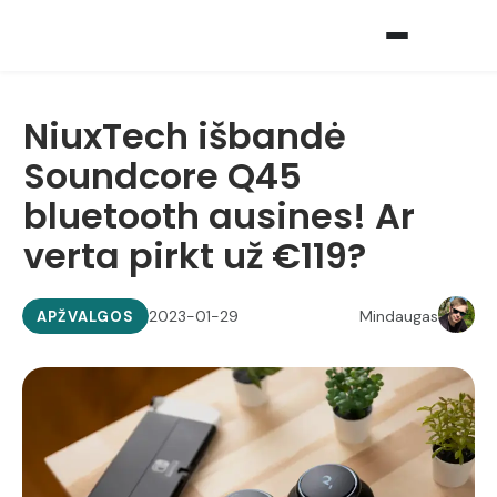
NiuxTech išbandė
Soundcore Q45
bluetooth ausines! Ar
verta pirkt už €119?
2023-01-29
Mindaugas
APŽVALGOS