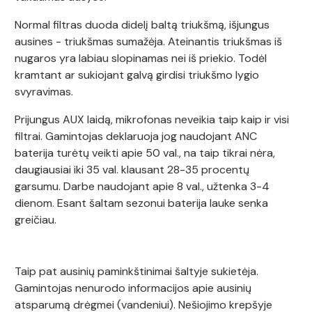
Normal filtras duoda didelį baltą triukšmą, išjungus
ausines - triukšmas sumažėja. Ateinantis triukšmas iš
nugaros yra labiau slopinamas nei iš priekio. Todėl
kramtant ar sukiojant galvą girdisi triukšmo lygio
svyravimas.
Prijungus AUX laidą, mikrofonas neveikia taip kaip ir visi
filtrai. Gamintojas deklaruoja jog naudojant ANC
baterija turėtų veikti apie 50 val., na taip tikrai nėra,
daugiausiai iki 35 val. klausant 28-35 procentų
garsumu. Darbe naudojant apie 8 val., užtenka 3-4
dienom. Esant šaltam sezonui baterija lauke senka
greičiau.
Taip pat ausinių paminkštinimai šaltyje sukietėja.
Gamintojas nenurodo informacijos apie ausinių
atsparumą drėgmei (vandeniui). Nešiojimo krepšyje