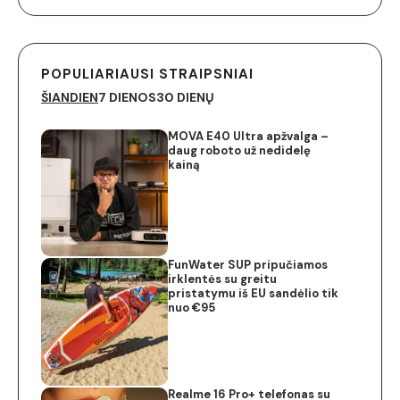
POPULIARIAUSI STRAIPSNIAI
ŠIANDIEN
7 DIENOS
30 DIENŲ
MOVA E40 Ultra apžvalga –
daug roboto už nedidelę
kainą
FunWater SUP pripučiamos
irklentės su greitu
pristatymu iš EU sandėlio tik
nuo €95
Realme 16 Pro+ telefonas su