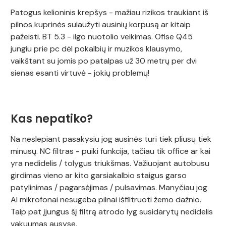
Patogus kelioninis krepšys - mažiau rizikos traukiant iš
pilnos kuprinės sulaužyti ausinių korpusą ar kitaip
pažeisti. BT 5.3 - ilgo nuotolio veikimas. Ofise Q45
jungiu prie pc dėl pokalbių ir muzikos klausymo,
vaikštant su jomis po patalpas už 30 metrų per dvi
sienas esanti virtuvė - jokių problemų!
Kas nepatiko?
Na neslepiant pasakysiu jog ausinės turi tiek pliusų tiek
minusų. NC filtras - puiki funkcija, tačiau tik office ar kai
yra nedidelis / tolygus triukšmas. Važiuojant autobusu
girdimas vieno ar kito garsiakalbio staigus garso
patylinimas / pagarsėjimas / pulsavimas. Manyčiau jog
AI mikrofonai nesugeba pilnai išfiltruoti žemo dažnio.
Taip pat įjungus šį filtrą atrodo lyg susidarytų nedidelis
vakuumas ausyse.