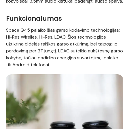
kokybiškai, 3.5mm audio kištukai padengti aukso spalva.
Funkcionalumas
Space Q45 palaiko šias garso kodavimo technologijas:
Hi-Res Wirelles, Hi-Res, LDAC. Šios technologijos
užtikrina didelės raiškos garso atkūrimą, bei taipogi jo
perdavimą per BT jungtį. LDAC suteikia aukštesnę garso
kokybę, tačiau padidina energijos suvartojimą, palaiko
tik Android telefonai.