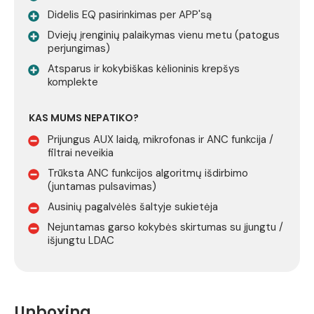
Didelis EQ pasirinkimas per APP'są
Dviejų įrenginių palaikymas vienu metu (patogus
perjungimas)
Atsparus ir kokybiškas kėlioninis krepšys
komplekte
KAS MUMS NEPATIKO?
Prijungus AUX laidą, mikrofonas ir ANC funkcija /
filtrai neveikia
Trūksta ANC funkcijos algoritmų išdirbimo
(juntamas pulsavimas)
Ausinių pagalvėlės šaltyje sukietėja
Nejuntamas garso kokybės skirtumas su įjungtu /
išjungtu LDAC
Unboxing