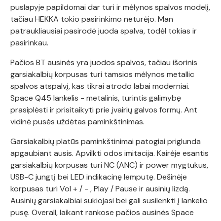
puslapyje papildomai dar turi ir mėlynos spalvos modelį,
tačiau HEKKA tokio pasirinkimo neturėjo. Man
patraukliausiai pasirodė juoda spalva, todėl tokias ir
pasirinkau.
Pačios BT ausinės yra juodos spalvos, tačiau išorinis
garsiakalbių korpusas turi tamsios mėlynos metallic
spalvos atspalvį, kas tikrai atrodo labai moderniai.
Space Q45 lankelis - metalinis, turintis galimybę
prasiplėsti ir prisitaikyti prie įvairių galvos formų. Ant
vidinė pusės uždėtas paminkštinimas.
Garsiakalbių platūs paminkštinimai patogiai priglunda
apgaubiant ausis. Apvilkti odos imitacija. Kairėje esantis
garsiakalbių korpusas turi NC (ANC) ir power mygtukus,
USB-C jungtį bei LED indikacinę lemputę. Dešinėje
korpusas turi Vol + / - , Play / Pause ir ausinių lizdą.
Ausinių garsiakalbiai sukiojasi bei gali susilenkti į lankelio
pusę. Overall, laikant rankose pačios ausinės Space