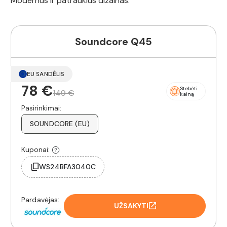
Modernus ir patrauklus dizainas.
Soundcore Q45
EU SANDĖLIS
78 €
Stebėti
149 €
kainą
Pasirinkimai:
SOUNDCORE (EU)
Kuponai:
WS24BFA3040C
Pardavėjas:
UŽSAKYTI