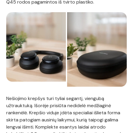
Q45 rodos pagamintos iš tvirto plastiko.
Nešiojimo krepšys turi tyliai segantį, viengubą
užtrauktuką. Išorėje prisiūta nedidelė medžiaginė
rankenėlė. Krepšio viduje įdėta specialiai išlieta forma
skirta patogiam ausinių laikymui, kurią taipogi galima
lengvai išimti. Komplekte esantys laidai atrodo