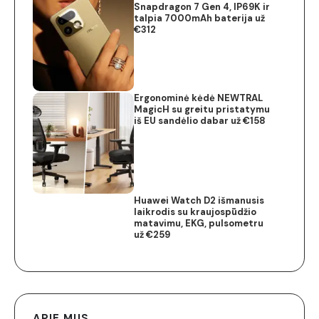
Snapdragon 7 Gen 4, IP69K ir
talpia 7000mAh baterija už
€312
Ergonominė kėdė NEWTRAL
MagicH su greitu pristatymu
iš EU sandėlio dabar už €158
Huawei Watch D2 išmanusis
laikrodis su kraujospūdžio
matavimu, EKG, pulsometru
už €259
APIE MUS