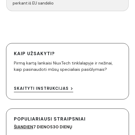
perkant iš EU sandėlio
KAIP UŽSAKYTI?
Pirmą kartą lankaisi NiuxTech tinklalapyje ir nežinai,
kaip pasinaudoti mūsų specialiais pasiūlymais?
SKAITYTI INSTRUKCIJAS
POPULIARIAUSI STRAIPSNIAI
ŠIANDIEN
7 DIENOS
30 DIENŲ