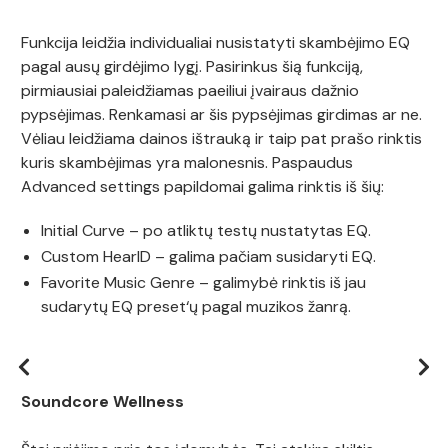
Funkcija leidžia individualiai nusistatyti skambėjimo EQ
pagal ausų girdėjimo lygį. Pasirinkus šią funkciją,
pirmiausiai paleidžiamas paeiliui įvairaus dažnio
pypsėjimas. Renkamasi ar šis pypsėjimas girdimas ar ne.
Vėliau leidžiama dainos ištrauką ir taip pat prašo rinktis
kuris skambėjimas yra malonesnis. Paspaudus
Advanced settings papildomai galima rinktis iš šių:
Initial Curve – po atliktų testų nustatytas EQ.
Custom HearID – galima pačiam susidaryti EQ.
Favorite Music Genre – galimybė rinktis iš jau
sudarytų EQ preset‘ų pagal muzikos žanrą.
Soundcore Wellness