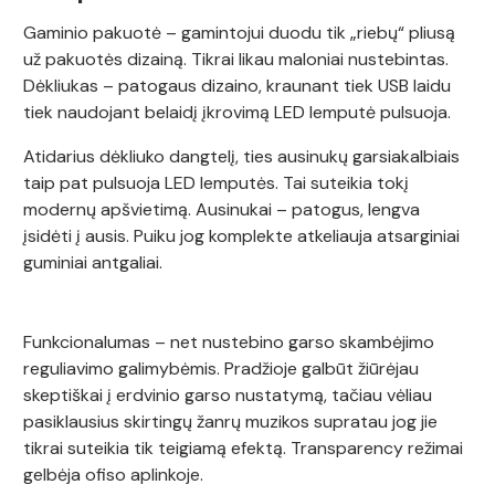
Gaminio pakuotė – gamintojui duodu tik „riebų“ pliusą
už pakuotės dizainą. Tikrai likau maloniai nustebintas.
Dėkliukas – patogaus dizaino, kraunant tiek USB laidu
tiek naudojant belaidį įkrovimą LED lemputė pulsuoja.
Atidarius dėkliuko dangtelį, ties ausinukų garsiakalbiais
taip pat pulsuoja LED lemputės. Tai suteikia tokį
modernų apšvietimą. Ausinukai – patogus, lengva
įsidėti į ausis. Puiku jog komplekte atkeliauja atsarginiai
guminiai antgaliai.
Funkcionalumas – net nustebino garso skambėjimo
reguliavimo galimybėmis. Pradžioje galbūt žiūrėjau
skeptiškai į erdvinio garso nustatymą, tačiau vėliau
pasiklausius skirtingų žanrų muzikos supratau jog jie
tikrai suteikia tik teigiamą efektą. Transparency režimai
gelbėja ofiso aplinkoje.