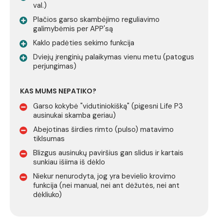
val.)
Plačios garso skambėjimo reguliavimo
galimybėmis per APP'są
Kaklo padėties sekimo funkcija
Dviejų įrenginių palaikymas vienu metu (patogus
perjungimas)
KAS MUMS NEPATIKO?
Garso kokybė "vidutiniokišką" (pigesni Life P3
ausinukai skamba geriau)
Abejotinas širdies rimto (pulso) matavimo
tiklsumas
Blizgus ausinukų paviršius gan slidus ir kartais
sunkiau išiima iš dėklo
Niekur nenurodyta, jog yra bevielio krovimo
funkcija (nei manual, nei ant dėžutės, nei ant
dėkliuko)