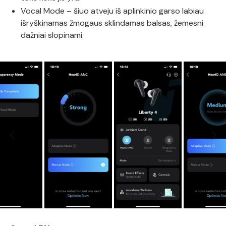
Vocal Mode – šiuo atveju iš aplinkinio garso labiau
išryškinamas žmogaus sklindamas balsas, žemesni
dažniai slopinami.