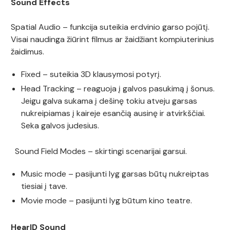
Sound Effects
Spatial Audio – funkcija suteikia erdvinio garso pojūtį.
Visai naudinga žiūrint filmus ar žaidžiant kompiuterinius
žaidimus.
Fixed – suteikia 3D klausymosi potyrį.
Head Tracking – reaguoja į galvos pasukimą į šonus.
Jeigu galva sukama į dešinę tokiu atveju garsas
nukreipiamas į kaireje esančią ausinę ir atvirkščiai.
Seka galvos judesius.
Sound Field Modes – skirtingi scenarijai garsui.
Music mode – pasijunti lyg garsas būtų nukreiptas
tiesiai į tave.
Movie mode – pasijunti lyg būtum kino teatre.
HearID Sound