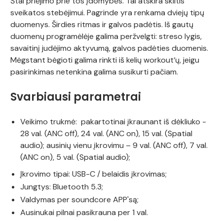
Štai priėjimo prie tos įdomybės. Tai atskira skiltis
sveikatos stebėjimui. Pagrinde yra renkama dviejų tipų
duomenys. Širdies ritmas ir galvos padėtis. Iš gautų
duomenų programėlėje galima peržvelgti: streso lygis,
savaitinį judėjimo aktyvumą, galvos padėties duomenis.
Mėgstant bėgioti galima rinkti iš kelių workout‘ų, jeigu
pasirinkimas netenkina galima susikurti pačiam.
Svarbiausi parametrai
Veikimo trukmė: pakartotinai įkraunant iš dėkliuko -
28 val. (ANC off), 24 val. (ANC on), 15 val. (Spatial
audio); ausinių vienu įkrovimu – 9 val. (ANC off), 7 val.
(ANC on), 5 val. (Spatial audio);
Įkrovimo tipai: USB-C / belaidis įkrovimas;
Jungtys: Bluetooth 5.3;
Valdymas per soundcore APP'są;
Ausinukai pilnai pasikrauna per 1 val.