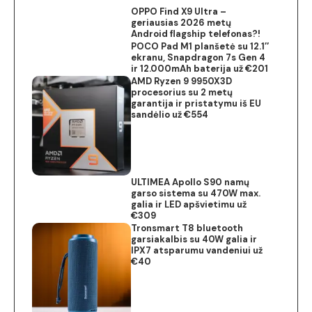
OPPO Find X9 Ultra –
geriausias 2026 metų
Android flagship telefonas?!
POCO Pad M1 planšetė su 12.1″
ekranu, Snapdragon 7s Gen 4
ir 12.000mAh baterija už €201
AMD Ryzen 9 9950X3D
procesorius su 2 metų
garantija ir pristatymu iš EU
sandėlio už €554
ULTIMEA Apollo S90 namų
garso sistema su 470W max.
galia ir LED apšvietimu už
€309
Tronsmart T8 bluetooth
garsiakalbis su 40W galia ir
IPX7 atsparumu vandeniui už
€40