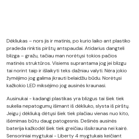
Dėkliukas – nors jis ir matinis, po kurio laiko ant plastiko
pradeda rinktis pirštų antspaudai. Atidarius dangteli
blizga – gražu, tačiau man norėtųsi tokios pačios
matinės struktūros. Visiems suprantama jog jei blizgu
tai norint taip ir išlaikyti teks dažniau valyti. Nėra jokio
žymėjimo jog galima įkrauti belaidžiu būdu. Norėtųsi
kažkokio LED miksėjimo jog ausinės kraunasi.
Ausinukai - kadangi plastikas yra blizgus tai šiek tiek
sukelia nepatogumų išimant iš dėkliuko, slysta iš pirštų.
Jeigu į dėkliuką dėtųsi šiek tiek plačiau vienas nuo kito,
išėmimas būtu daug patogesnis. Dešinės ausinės
baterija kažkodėl šiek tiek greičiau išsikrauna nei kairė.
Sensoriniai mygtukai - Liberty 4 mygtukais keičiant