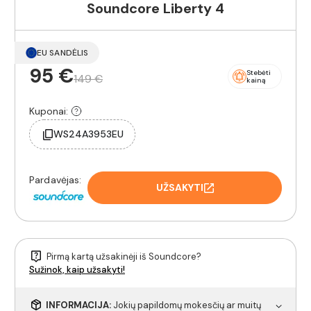
Soundcore Liberty 4
EU SANDĖLIS
95 €
Stebėti
149 €
kainą
Kuponai:
WS24A3953EU
Pardavėjas:
UŽSAKYTI
Pirmą kartą užsakinėji iš Soundcore?
Sužinok, kaip užsakyti!
INFORMACIJA:
Jokių papildomų mokesčių ar muitų