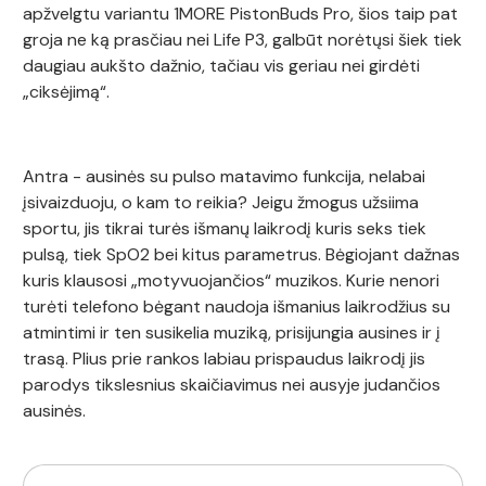
apžvelgtu variantu 1MORE PistonBuds Pro, šios taip pat
groja ne ką prasčiau nei Life P3, galbūt norėtųsi šiek tiek
daugiau aukšto dažnio, tačiau vis geriau nei girdėti
„ciksėjimą“.
Antra - ausinės su pulso matavimo funkcija, nelabai
įsivaizduoju, o kam to reikia? Jeigu žmogus užsiima
sportu, jis tikrai turės išmanų laikrodį kuris seks tiek
pulsą, tiek SpO2 bei kitus parametrus. Bėgiojant dažnas
kuris klausosi „motyvuojančios“ muzikos. Kurie nenori
turėti telefono bėgant naudoja išmanius laikrodžius su
atmintimi ir ten susikelia muziką, prisijungia ausines ir į
trasą. Plius prie rankos labiau prispaudus laikrodį jis
parodys tikslesnius skaičiavimus nei ausyje judančios
ausinės.