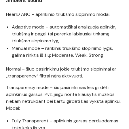
Ambient Sound
HearID ANC – aplinkinio triukšmo slopinimo modai.
Adaptive mode – automatiškai analizuoja aplinkinį
triukšmą ir pagal tai parenka labiausiai tinkamą
triukšmo slopinimo lygį.
Manual mode – rankinis triukšmo slopinimo lygis,
galima rinktis iš šių: Moderate, Weak, Strong
Normal – šiuo pasirinkimu jokie triukšmo slopinimai ar
„transparency“ filtrai nėra aktyvuoti.
Transparency mode – šis pasirinkimas leis girdėti
aplinkinius garsus. Pvz. jeigu norite klausytis muzikos
niekam netrukdant bei kartu girdėti kas vyksta aplinkui.
Modai:
Fully Transparent – aplinkinis garsas perduodamas
toks koks jis yra.