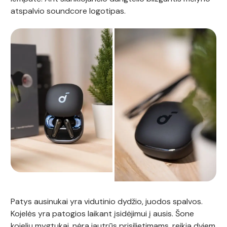
atspalvio soundcore logotipas.
Patys ausinukai yra vidutinio dydžio, juodos spalvos.
Kojelės yra patogios laikant įsidėjimui į ausis. Šone
kojelių mygtukai, nėra jautrūs prisilietimams, reikia dviem