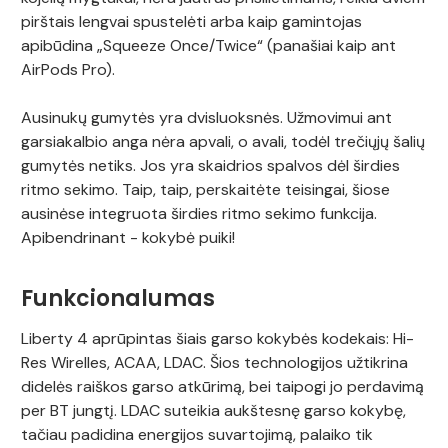
pirštais lengvai spustelėti arba kaip gamintojas
apibūdina „Squeeze Once/Twice“ (panašiai kaip ant
AirPods Pro).
Ausinukų gumytės yra dvisluoksnės. Užmovimui ant
garsiakalbio anga nėra apvali, o avali, todėl trečiųjų šalių
gumytės netiks. Jos yra skaidrios spalvos dėl širdies
ritmo sekimo. Taip, taip, perskaitėte teisingai, šiose
ausinėse integruota širdies ritmo sekimo funkcija.
Apibendrinant - kokybė puiki!
Funkcionalumas
Liberty 4 aprūpintas šiais garso kokybės kodekais: Hi-
Res Wirelles, ACAA, LDAC. Šios technologijos užtikrina
didelės raiškos garso atkūrimą, bei taipogi jo perdavimą
per BT jungtį. LDAC suteikia aukštesnę garso kokybę,
tačiau padidina energijos suvartojimą, palaiko tik