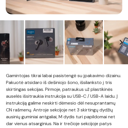
Gamintojas tikrai labai pasistengė su įpakavimo dizainu.
Pakuotė atsidaro iš dešiniojo šono, išsilanksto į tris
skirtingas sekcijas. Pirmoje, patraukus už plastikinės
auselės išsitraukia instrukcija su USB-C / USB-A laidu. Į
instrukciją galime neskirti dėmesio dėl nesuprantamų
CN rašmenų. Antroje sekcijoje net 3 skirtingų dydžių
ausinių guminiai antgaliai, M dydis turi papildomai net
dar vienus atsarginius. Na ir trečioje sekcijoje patys