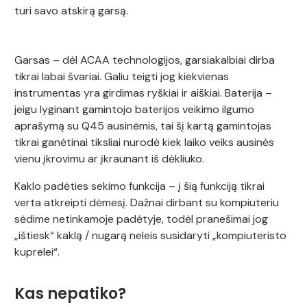
turi savo atskirą garsą.
Garsas – dėl ACAA technologijos, garsiakalbiai dirba
tikrai labai švariai. Galiu teigti jog kiekvienas
instrumentas yra girdimas ryškiai ir aiškiai. Baterija –
jeigu lyginant gamintojo baterijos veikimo ilgumo
aprašymą su Q45 ausinėmis, tai šį kartą gamintojas
tikrai ganėtinai tiksliai nurodė kiek laiko veiks ausinės
vienu įkrovimu ar įkraunant iš dėkliuko.
Kaklo padėties sekimo funkcija – į šią funkciją tikrai
verta atkreipti dėmesį. Dažnai dirbant su kompiuteriu
sėdime netinkamoje padėtyje, todėl pranešimai jog
„ištiesk“ kaklą / nugarą neleis susidaryti „kompiuteristo
kuprelei“.
Kas nepatiko?