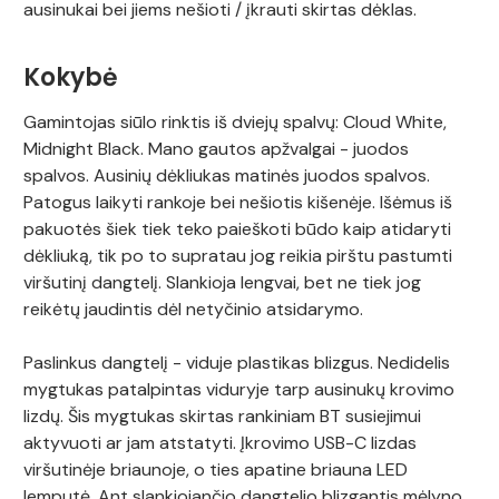
ausinukai bei jiems nešioti / įkrauti skirtas dėklas.
Kokybė
Gamintojas siūlo rinktis iš dviejų spalvų: Cloud White,
Midnight Black. Mano gautos apžvalgai - juodos
spalvos. Ausinių dėkliukas matinės juodos spalvos.
Patogus laikyti rankoje bei nešiotis kišenėje. Išėmus iš
pakuotės šiek tiek teko paieškoti būdo kaip atidaryti
dėkliuką, tik po to supratau jog reikia pirštu pastumti
viršutinį dangtelį. Slankioja lengvai, bet ne tiek jog
reikėtų jaudintis dėl netyčinio atsidarymo.
Paslinkus dangtelį - viduje plastikas blizgus. Nedidelis
mygtukas patalpintas viduryje tarp ausinukų krovimo
lizdų. Šis mygtukas skirtas rankiniam BT susiejimui
aktyvuoti ar jam atstatyti. Įkrovimo USB-C lizdas
viršutinėje briaunoje, o ties apatine briauna LED
lemputė. Ant slankiojančio dangtelio blizgantis mėlyno