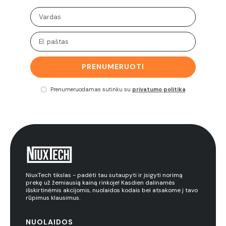
PRENUMERUOTI
Prenumeruodamas sutinku su
privatumo politika
NiuxTech tikslas - padėti tau sutaupyti ir įsigyti norimą
prekę už žemiausią kainą rinkoje! Kasdien dalinamės
išskirtinėmis akcijomis, nuolaidos kodais bei atsakome į tavo
rūpimus klausimus.
NUOLAIDOS