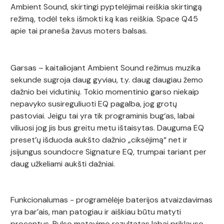
Ambient Sound, skirtingi pyptelėjimai reiškia skirtingą
režimą, todėl teks išmokti ką kas reiškia. Space Q45
apie tai praneša žavus moters balsas.
Garsas – kaitaliojant Ambient Sound režimus muzika
sekunde sugroja daug gyviau, t.y. daug daugiau žemo
dažnio bei vidutinių. Tokio momentinio garso niekaip
nepavyko susireguliuoti EQ pagalba, jog grotų
pastoviai. Jeigu tai yra tik programinis bug‘as, labai
viliuosi jog jis bus greitu metu ištaisytas. Dauguma EQ
preset’ų išduoda aukšto dažnio „ciksėjimą“ net ir
įsijungus soundocre Signature EQ, trumpai tariant per
daug užkeliami aukšti dažniai.
Funkcionalumas - programėlėje baterijos atvaizdavimas
yra bar’ais, man patogiau ir aiškiau būtu matyti
procentus. Pulso matavimo rezultatas labai priklauso