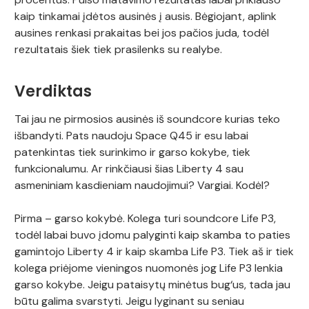
kaip tinkamai įdėtos ausinės į ausis. Bėgiojant, aplink
ausines renkasi prakaitas bei jos pačios juda, todėl
rezultatais šiek tiek prasilenks su realybe.
Verdiktas
Tai jau ne pirmosios ausinės iš soundcore kurias teko
išbandyti. Pats naudoju Space Q45 ir esu labai
patenkintas tiek surinkimo ir garso kokybe, tiek
funkcionalumu. Ar rinkčiausi šias Liberty 4 sau
asmeniniam kasdieniam naudojimui? Vargiai. Kodėl?
Pirma – garso kokybė. Kolega turi soundcore Life P3,
todėl labai buvo įdomu palyginti kaip skamba to paties
gamintojo Liberty 4 ir kaip skamba Life P3. Tiek aš ir tiek
kolega priėjome vieningos nuomonės jog Life P3 lenkia
garso kokybe. Jeigu pataisytų minėtus bug‘us, tada jau
būtu galima svarstyti. Jeigu lyginant su seniau