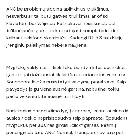
ANC be problemų slopina aplinkinius triukšmus,
nesvarbu ar tai būtu gatvės triukšmas ar ofiso
klaviatūrų barškėjimas. Pašnekovai nesiskundė dėl
trūkinėjančio garso tiek naudojant kompiuteriu, tiek
kalbant telefono skambučiu. Kadangi BT 5.3 tai dviejų
įrenginių palaikymas nebėra naujiena.
Mygtukų valdymas – kiek teko bandyti kitus ausinukus,
gamintojai dažniausiai tik leidžia standartinius veiksmus.
Soundcore leidžia nusistatyti valdymą pagal save. Kaip
pavyzdys jeigu viena ausinė garsina, nebūtinai tokiu
pačiu veiksmu kita ausinė turi tildyti.
Nusistačius paspaudimo lygį į stipresnį, imant ausines iš
ausies / dėklo neprisispaudys taip paprastai. Spaudant
mygtukus per ausines girdisi „click“ garsas. Režimų
perjungimas tarp ANC, Normal, Transparency taip pat