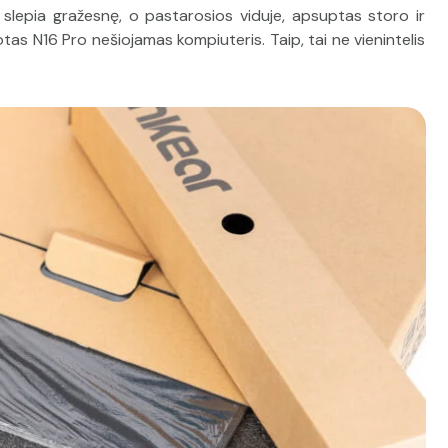
e slepia gražesnę, o pastarosios viduje, apsuptas storo ir
as N16 Pro nešiojamas kompiuteris. Taip, tai ne vienintelis