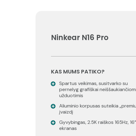
Ninkear N16 Pro
KAS MUMS PATIKO?
Spartus veikimas, susitvarko su
pernelyg grafiškai neiššaukiančiom
užduotimis
Aliuminio korpusas suteikia „premi
įvaizdį
Gyvybingas, 2.5K raiškos 165Hz, 16
ekranas