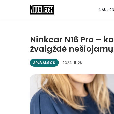
NAUJIE
Ninkear N16 Pro – ka
žvaigždė nešiojamų 
2024-11-28
APŽVALGOS