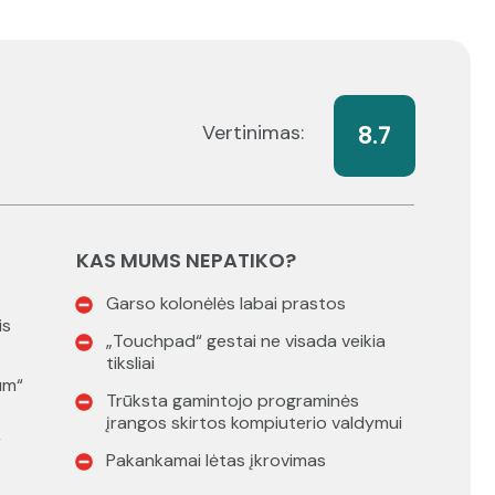
Vertinimas:
8.7
KAS MUMS NEPATIKO?
Garso kolonėlės labai prastos
is
„Touchpad“ gestai ne visada veikia
tiksliai
um“
Trūksta gamintojo programinės
įrangos skirtos kompiuterio valdymui
”
Pakankamai lėtas įkrovimas