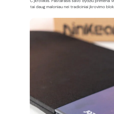
C įkroviklis. Pastarasis savo dydžiu primena v
tai daug maloniau nei tradiciniai įkrovimo bloke