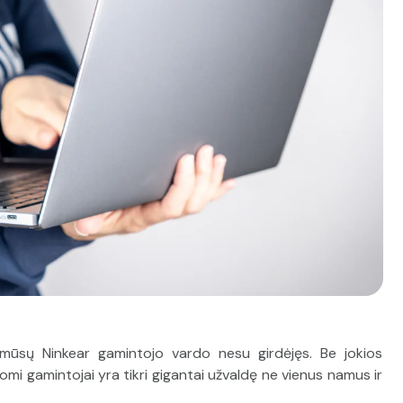
š mūsų Ninkear gamintojo vardo nesu girdėjęs. Be jokios
inomi gamintojai yra tikri gigantai užvaldę ne vienus namus ir