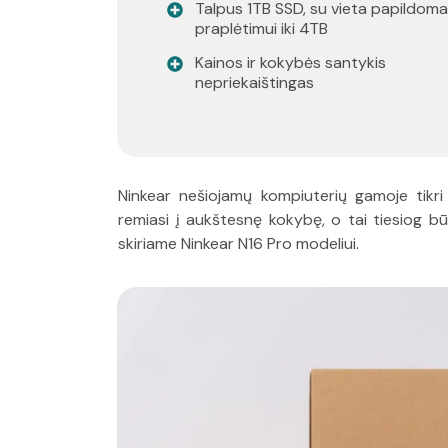
Talpus 1TB SSD, su vieta papildom
praplėtimui iki 4TB
Kainos ir kokybės santykis
nepriekaištingas
Ninkear nešiojamų kompiuterių gamoje tikri 
remiasi į aukštesnę kokybę, o tai tiesiog būt
skiriame Ninkear N16 Pro modeliui.