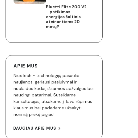
Bluetti Elite 200 V2
– patikimas
energijos šaltinis
ateinantiems 20
metų?
APIE MUS
NiuxTech - technologijų pasaulio
naujienos, geriausi pasiūlymai ir
nuolaidos kodai, išsamios apžvalgos bei
naudingi patarimai. Suteikiame
konsultacijas, atsakome į Tavo rūpimus
klausimus bei padedame užsakyti
norimą prekę pigiau!
DAUGIAU APIE MUS