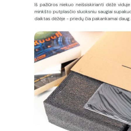
Iš pažiūros niekuo neišsiskirianti dėžė viduj
minkšto putplasčio sluoksniu saugiai supakuot
daiktas dėžėje - priedų čia pakankamai daug.