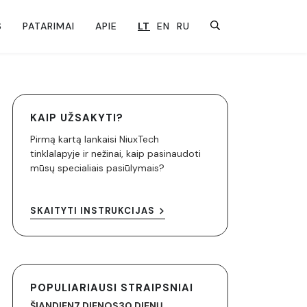
S
PATARIMAI
APIE
LT
EN
RU
KAIP UŽSAKYTI?
Pirmą kartą lankaisi NiuxTech
tinklalapyje ir nežinai, kaip pasinaudoti
mūsų specialiais pasiūlymais?
SKAITYTI INSTRUKCIJAS
POPULIARIAUSI STRAIPSNIAI
ŠIANDIEN
7 DIENOS
30 DIENŲ