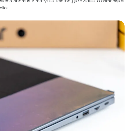
isiems žinomus ir matytus telefonų įkroviklius, o asmeniškai
liai.