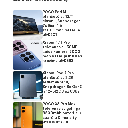
POCO Pad M1
planšetė su 12.1″
ekranu, Snapdragon
7s Gen 4 ir
12.000mAh baterija
už €201
Xiaomi 17T Pro
telefonas su 50MP
Leica kamera, 7000
mAh baterija ir 100W
krovimu už €563
Xiaomi Pad 7 Pro
planšetė su 3.2K
144Hz ekranu,
Snapdragon 8s Gen3
ir 12+512GB už €382
POCO X8 Pro Max
telefonas su galinga
8500mAh baterija ir
sparčiu Dimensity
9500s už €381