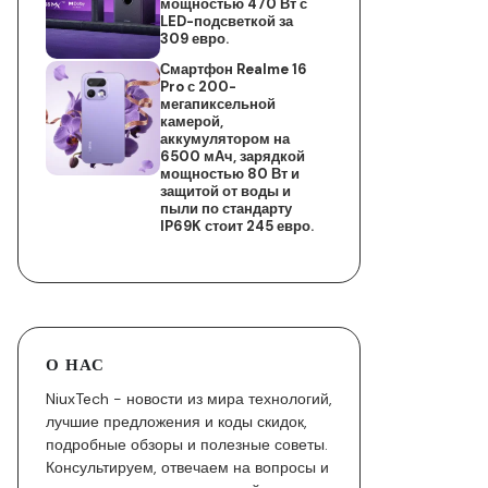
мощностью 470 Вт с
LED-подсветкой за
309 евро.
Смартфон Realme 16
Pro с 200-
мегапиксельной
камерой,
аккумулятором на
6500 мАч, зарядкой
мощностью 80 Вт и
защитой от воды и
пыли по стандарту
IP69K стоит 245 евро.
О НАС
NiuxTech - новости из мира технологий,
лучшие предложения и коды скидок,
подробные обзоры и полезные советы.
Консультируем, отвечаем на вопросы и