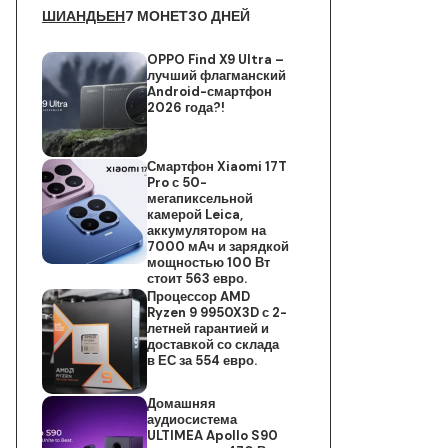
ШИАНДЬЕН
7 МОНЕТ
30 ДНЕЙ
OPPO Find X9 Ultra –
лучший флагманский
Android-смартфон
2026 года?!
Смартфон Xiaomi 17T
Pro с 50-
мегапиксельной
камерой Leica,
аккумулятором на
7000 мАч и зарядкой
мощностью 100 Вт
стоит 563 евро.
Процессор AMD
Ryzen 9 9950X3D с 2-
летней гарантией и
доставкой со склада
в ЕС за 554 евро.
Домашняя
аудиосистема
ULTIMEA Apollo S90