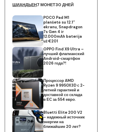
ШИАНДЬЕН
7 МОНЕТ
30 ДНЕЙ
POCO Pad M1
planšetė su 12.1″
ekranu, Snapdragon
7s Gen 4 ir
12.000mAh baterija
už €201
OPPO Find X9 Ultra –
лучший флагманский
Android-смартфон
2026 года?!
Процессор AMD
Ryzen 9 9950X3D с 2-
летней гарантией и
доставкой со склада
в ЕС за 554 евро.
Bluetti Elite 200 V2
– надежный источник
энергии на
ближайшие 20 лет?