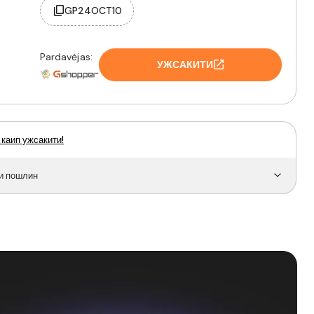
GP24OCT10
Pardavėjas:
УЖСАКИТИ
 каип ужсакити!
и пошлин