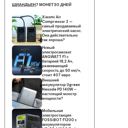
ШИАНДЬЕН
7 МОНЕТ
30 ДНЕЙ
Xiaomi Air
Compressor 2 —
самый продаваемый
электрический насос.
Она действительно
так хороша?
Новый
электросамокат
ANGWATT F1 с
батареей 18,2 Ач,
развивающий
скорость до 50 км/ч,
стоит 407 евро.
Внешний
аккумулятор Ugreen
Nexode PD 140W –
настоящий монстр
мощности?
Мобильная
электростанция
FOSSiBOT F1200 с
аккумулятором