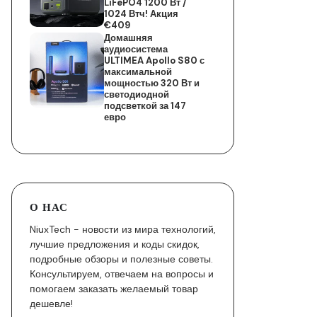
LiFePO4 1200 Вт /
1024 Втч! Акция
€409
Домашняя
аудиосистема
ULTIMEA Apollo S80 с
максимальной
мощностью 320 Вт и
светодиодной
подсветкой за 147
евро
О НАС
NiuxTech - новости из мира технологий,
лучшие предложения и коды скидок,
подробные обзоры и полезные советы.
Консультируем, отвечаем на вопросы и
помогаем заказать желаемый товар
дешевле!