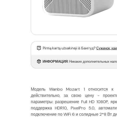
Pirmą kartą užsakinėji iš Банггуд?
Сужинок, каи
ИНФОРМАЦИЯ:
Никаких дополнительных налог
Модель Wanbo Mozart 1 относится к
действительно, за свою цену - проек
параметры: разрешение Full HD 1080P, яр
поддержка HDR10, PixelPro 5.0, автомат
подключение по WiFi 6 и солидные 2*8 Вт д