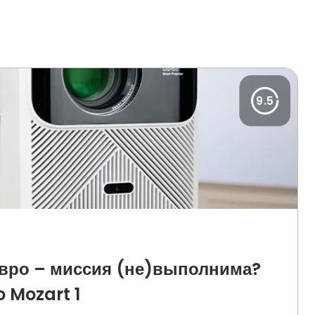
9.5
евро – миссия (не)выполнима?
 Mozart 1