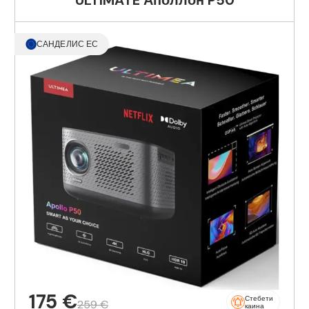
ULTIMATE Аполлон P50
САНДЕЛИС ЕС
175 €
Стебети
259 €
каина