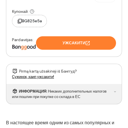
Купонай:
BG825e5a
Pardavėjas:
УЖСАКИТИ
Pirmą kartą užsakinėji iš Банггуд?
Сужинок, каип ужсакити!
ИНФОРМАЦИЯ:
Никаких дополнительных налогов
или пошлин при покупке со склада в ЕС
В настоящее время одним из самых популярных и