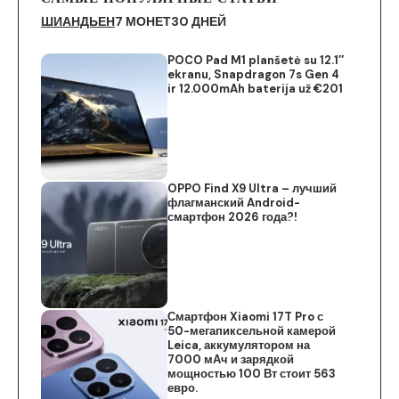
ШИАНДЬЕН
7 МОНЕТ
30 ДНЕЙ
POCO Pad M1 planšetė su 12.1″
ekranu, Snapdragon 7s Gen 4
ir 12.000mAh baterija už €201
OPPO Find X9 Ultra – лучший
флагманский Android-
смартфон 2026 года?!
Смартфон Xiaomi 17T Pro с
50-мегапиксельной камерой
Leica, аккумулятором на
7000 мАч и зарядкой
мощностью 100 Вт стоит 563
евро.