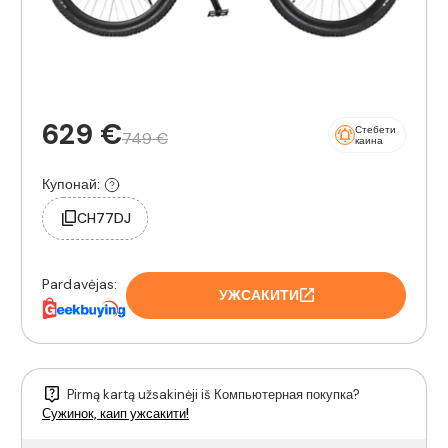
629 €
Стебети
749 €
каина
Купонай:
CH77DJ
Pardavėjas:
УЖСАКИТИ
Pirmą kartą užsakinėji iš Компьютерная покупка?
Сужинок, каип ужсакити!