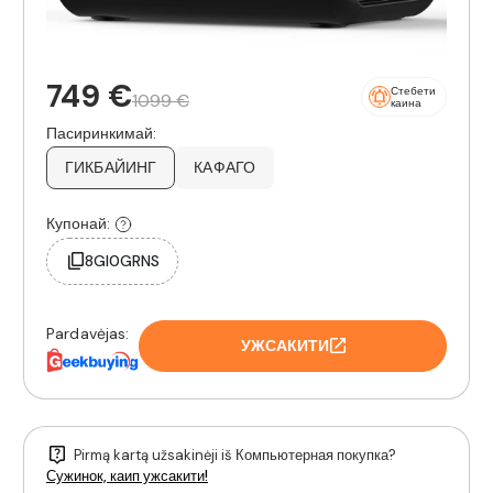
749 €
Стебети
1099 €
каина
Пасиринкимай:
ГИКБАЙИНГ
КАФАГО
Купонай:
8GI0GRNS
Pardavėjas:
УЖСАКИТИ
Pirmą kartą užsakinėji iš Компьютерная покупка?
Сужинок, каип ужсакити!