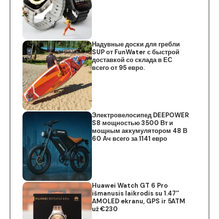
Надувные доски для гребли
SUP от FunWater с быстрой
доставкой со склада в ЕС
всего от 95 евро.
Электровелосипед DEEPOWER
S8 мощностью 3500 Вт и
мощным аккумулятором 48 В
60 Ач всего за 1141 евро
Huawei Watch GT 6 Pro
išmanusis laikrodis su 1.47″
AMOLED ekranu, GPS ir 5ATM
už €230