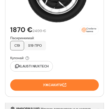
1870 €
Стебети
2499 €
каина
Пасиринкимай:
С19
S19 ПРО
Купонай:
KLAUSTI NIUXTECH
УЖСАКИТИ
ИНФОРМАЦИЯ:
Никаких дополнительных налогов