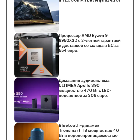
ir 12.000mAh baterija už €201
Процессор AMD Ryzen 9
9950X3D с 2-летней гарантией
и доставкой со склада в ЕС за
554 евро.
Домашняя аудиосистема
ULTIMEA Apollo S90
мощностью 470 Вт с LED-
подсветкой за 309 евро.
Bluetooth-динамик
Tronsmart T8 мощностью 40
Вт и водонепроницаемостью