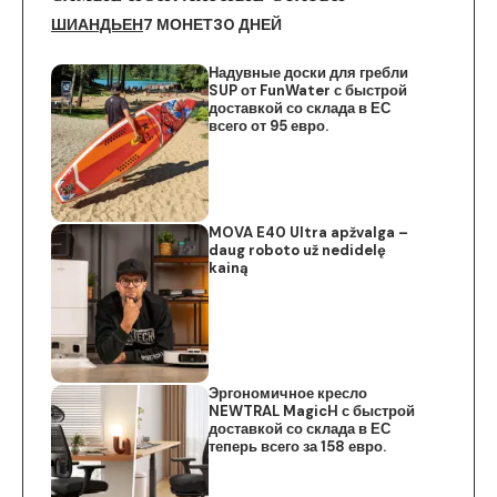
ШИАНДЬЕН
7 МОНЕТ
30 ДНЕЙ
Надувные доски для гребли
SUP от FunWater с быстрой
доставкой со склада в ЕС
всего от 95 евро.
MOVA E40 Ultra apžvalga –
daug roboto už nedidelę
kainą
Эргономичное кресло
NEWTRAL MagicH с быстрой
доставкой со склада в ЕС
теперь всего за 158 евро.