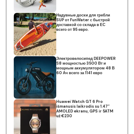
Надувные доски для гребли
SUP от FunWater с быстрой
доставкой со склада в ЕС
всего от 95 евро.
Электровелосипед DEEPOWER
S8 мощностью 3500 Вт и
мощным аккумулятором 48 В
60 Ач всего за 1141 евро
Huawei Watch GT 6 Pro
išmanusis laikrodis su 1.47″
AMOLED ekranu, GPS ir 5ATM
už €230