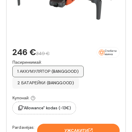
246 €
Стебети
349 €
каина
Пасиринкимай:
1 АККУМУЛЯТОР (BANGGOOD)
2 БАТАРЕЙКИ (BANGGOOD)
Купонай:
"Allowance" kodas (-13€)
Pardavėjas:
УЖСАКИТИ