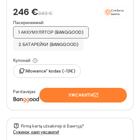
246 €
Стебети
349 €
каина
Пасиринкимай:
1 АККУМУЛЯТОР (BANGGOOD)
2 БАТАРЕЙКИ (BANGGOOD)
Купонай:
"Allowance" kodas (-13€)
Pardavėjas:
УЖСАКИТИ
Pirmą kartą užsakinėji iš Банггуд?
Сужинок, каип ужсакити!