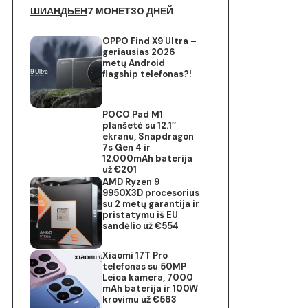
ШИАНДЬЕН
7 МОНЕТ
30 ДНЕЙ
OPPO Find X9 Ultra –
geriausias 2026
metų Android
flagship telefonas?!
POCO Pad M1
planšetė su 12.1″
ekranu, Snapdragon
7s Gen 4 ir
12.000mAh baterija
už €201
AMD Ryzen 9
9950X3D procesorius
su 2 metų garantija ir
pristatymu iš EU
sandėlio už €554
Xiaomi 17T Pro
telefonas su 50MP
Leica kamera, 7000
mAh baterija ir 100W
krovimu už €563