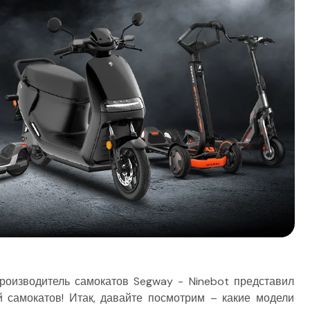
оизводитель самокатов Segway - Ninebot представил
самокатов! Итак, давайте посмотрим – какие модели